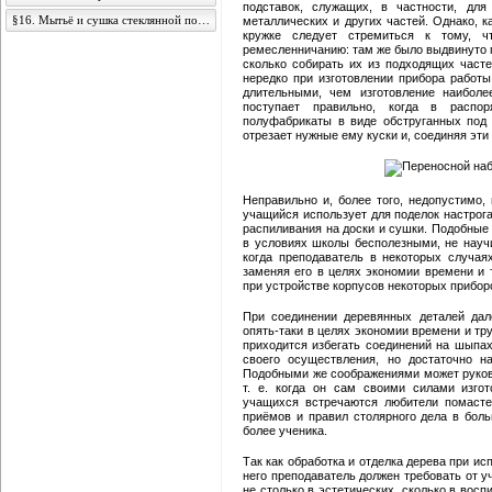
подставок, служащих, в частности, дл
§16. Мытьё и сушка стеклянной посуды
металлических и других частей. Однако, к
кружке следует стремиться к тому, 
ремесленничанию: там же было выдвинуто п
сколько собирать их из подходящих частей
нередко при изготовлении прибора работ
длительными, чем изготовление наиболе
поступает правильно, когда в распор
полуфабрикаты в виде обструганных под 
отрезает нужные ему куски и, соединяя эти 
Неправильно и, более того, недопустимо,
учащийся использует для поделок настрог
распиливания на доски и сушки. Подобные
в условиях школы бесполезными, не науч
когда преподаватель в некоторых случая
заменяя его в целях экономии времени и т
при устройстве корпусов некоторых прибор
При соединении деревянных деталей дал
опять-таки в целях экономии времени и тр
приходится избегать соединений на шыпах 
своего осуществления, но достаточно на
Подобными же соображениями может руково
т. е. когда он сам своими силами изго
учащихся встречаются любители помасте
приёмов и правил столярного дела в боль
более ученика.
Так как обработка и отделка дерева при ис
него преподаватель должен требовать от у
не столько в эстетических, сколько в восп