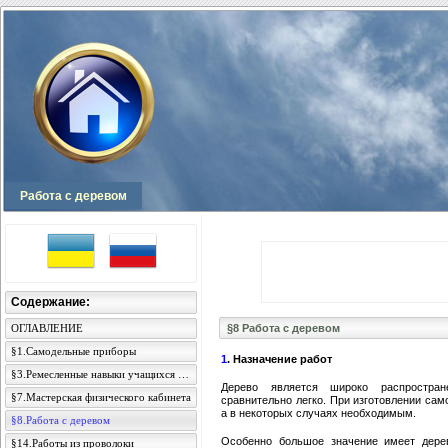
Работа с деревом
Содержание:
ОГЛАВЛЕНИЕ
§8 Работа с деревом
§1.Самодельные приборы
1
. Назначение работ
§3.Ремесленные навыки учащихся и преподавателя
Дерево является широко распростра
§7.Мастерская физического кабинета
сравнительно легко. При изготовлении са
а в некоторых случаях необходимым.
§8.Работа с деревом
Особенно большое значение имеет дерев
§14.Работы из проволоки