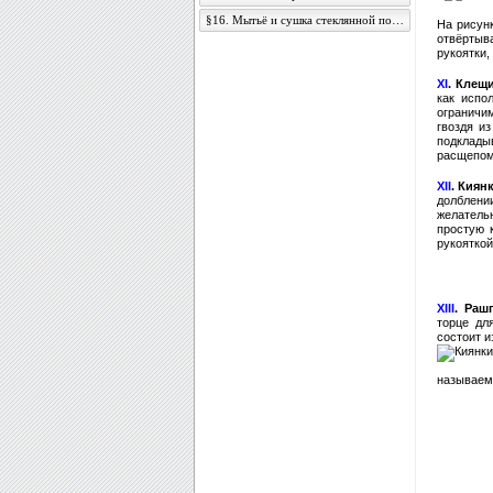
§16. Мытьё и сушка стеклянной посуды
На рисун
отвёртыв
рукоятки,
ХI
. Клещ
как испо
ограничим
гвоздя и
подклады
расщепом 
ХII
. Киян
долблени
желатель
простую 
рукояткой
ХIII
. Раш
торце дл
состоит и
называемы