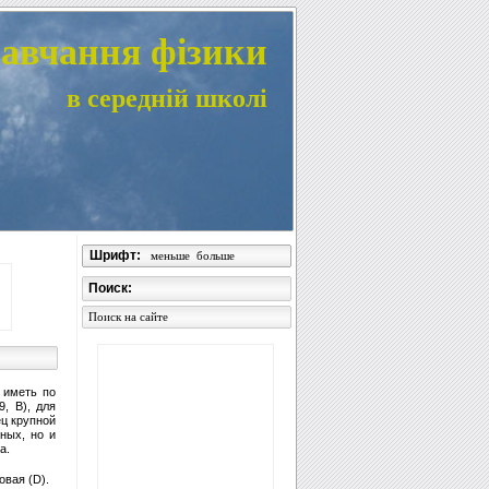
авчання фізики
в середній школі
Шрифт:
меньше
больше
Поиск:
Поиск на сайте
 иметь по
, В), для
ец крупной
ных, но и
а.