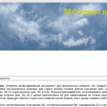
Методика н
рументы
тки
. Отвёртки необходимейший инструмент для физического кабинета. Их следует
мере три различного размера: для самых мелких головок винтов (часовую) (рис. 59
ис. 59, С) и для крупных (рис. 59, А и В). Попытки преподавателя, оттачивающего кон
 до остроты (рис. 60, А) с целью приспособить её для завёртывания не только круп
нтов, приводят обычно к порче или отвёртки (изгиб лезвия), или к срыву головки у винт