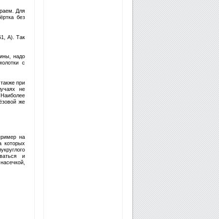
раем. Для
ёртка без
1, А). Так
ины, надо
молотки с
 также при
лучаях не
 Наиболее
ёзовой же
пример на
а которых
укруглого
ваться и
асечкой,