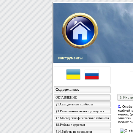
Инструменты
Содержание:
ОГЛАВЛЕНИЕ
6. Инст
§1.Самодельные приборы
Х
. Отвёр
крайней 
§3.Ремесленные навыки учащихся и преподавателя
мелких (р
§7.Мастерская физического кабинета
отвёртки
мелких ви
§8.Работа с деревом
§14.Работы из проволоки