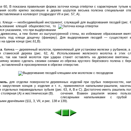
ке 60, В показана правильная форма заточки конца отвёртки с характерным тупым к
ания особо крепко засевших в дереве шурупов весьма полезна специальная отв
 вставляемая в коловорот (подраздел VII и рис. 57, А).
и
. Клещи — необходимейший инструмент, служащий для выдёргивания гвоздей (рис. 6
льзование клещей общеизвестно,
то
ся указанием, что при выдёргивании
з древесины, а тем более из оштукатуренной стены, во избежание образования вмят
вать под клещи дощечку (фанерку). Для выдергивания гвоздей — существуют 
на одном конце (рис.61,В).
ка
. Киянка — деревянный молоток, применяемый для установки железки у рубанков, а
и стамеской дерева (рис. 62, А). Использование железного молотка в этих с
но, так как такой молоток при ударах станет оставлять на древесине вмятины.
киянку можно сделать своими силами из обрезка круглого берёзового полена с бер
, вставленной в просверленное в обрезке отверстие.
пиль.
для отделки поверхности деревянных изделий при грубых поверхностях, на
я закругления концов у изделия и т. п., применяются напильники-рашпили, насечк
з отдельных пирамидальных зубьев (рис. 63, А, В и С).
Достаточно иметь рашпиль пол
сечения. Взамен рашпиля можно пользо
слесарными напильниками с грубой н
ми драчёвыми (§11, 3, VII, и рис. 138 и 139).