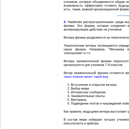
учеников, которые объединяются общим ин
возможность эффективно готовить будущи
есть, также, важной организационной форм
4.
Наиболее распространенными среди мас
физики. Это форма, которая соединяет
активизирующее действие на учеников.
Вечера физики разделяются на тематически
Тематические вечера посвящаются опреде
науки физики. Например, "Механика в
электроники" и т.п.
Вечера занимательной физики переносят
организуются для учеников 7-8 классов.
Вечер занимательной физики готовится пре
таких планов имеет такой вид:
Вступление и открытие вечера.
Выбор жюри.
Интересное сообщение.
Занимательные опыты.
Викторина.
Подведение итогов и награждения побе
Как правило, ведущими вечера выступают у
В состав жюри избирают лучших учеников
консультанта и арбитра.