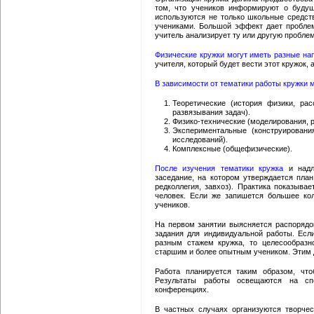
том, что учеников информируют о будущ
используются не только школьные средст
учениками. Большой эффект дает проблем
учитель анализирует ту или другую проблем
Физические кружки могут иметь разные на
учителя, который будет вести этот кружок,
В зависимости от тематики работы кружки м
Теоретические (история физики, ра
развязывания задач).
Физико-технические (моделирования, р
Экспериментальные (конструировани
исследований).
Комплексные (общефизические).
После изучения тематики кружка
и надле
заседание, на котором утверждается план
редколлегия, завхоз). Практика показыва
человек. Если же запишется большее ко
учеников.
На первом занятии выясняется распорядо
задания для индивидуальной работы. Есл
разным стажем кружка, то целесообразн
старшим и более опытным учеником. Этим 
Работа планируется таким образом, что
Результаты работы освещаются на спе
конференциях.
В частных случаях организуются творче