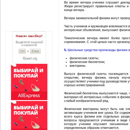
Во время вечера ученики слушают докла
Жюри регистрирует правильные ответы и 
конце вечера.
Вечера занимательной физики могут прово
Часть учеников и кружковцев вовлекается 
интересные объявления, выпускают физичес
Тематические вечера имеют более прост
соревнования. С этой целью часто организ
5.
Школьные средства пропаганды физики и
физические газеты;
физические бюллетени;
викторины.
Выпуск физической газеты посвящается 
открытию, вечеру физики, началу изу
осуществляют ученики под руководством уч
хорошо иллюстрированной.
Физический бюллетень выпускается чаще, ч
материал об интересных событиях в физик
слабый изобразительный ряд.
Физические викторины могут быть как э
активизации учеников вне урока. Ее содер
всего курса физики или отдельных разде
вопросы предлагаются ученикам в виде 
которую ученики опускают письменные 
определенным образом отмечаются.