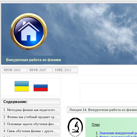
Внеурочная работа из физики
МНФ-2003
МНФ-2007
НФЕ-2011
Содержание:
1. Методика физики как педагогическая наука, ее содержание и задачи
Лекция 14. Внеурочная работа из физи
2. Физика как учебный предмет средней общеобразовательной школы
3. Основные задачи обучения физике в средней школе
План
4. Связь обучения физике с другими учебными предметами
Значение внеурочной р