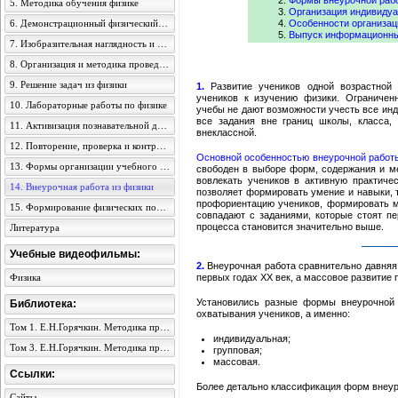
Формы внеурочной рабо
5. Методика обучения физике
Организация индивидуа
6. Демонстрационный физический эксперимент
Особенности организац
Выпуск информационны
7. Изобразительная наглядность и ТСО на уроках физики
8. Организация и методика проведения экскурсий
9. Решение задач из физики
1.
Развитие учеников одной возрастной 
учеников к изучению физики. Ограничен
10. Лабораторные работы по физике
учебы не дают возможности учесть все ин
все задания вне границ школы, класса,
11. Активизация познавательной деятельности учеников
внеклассной.
12. Повторение, проверка и контроль знаний учеников из физики
Основной особенностью внеурочной работы
13. Формы организации учебного процесса физики
свободен в выборе форм, содержания и ме
вовлекать учеников в активную практиче
14. Внеурочная работа из физики
позволяет формировать умение и навыки, 
профориентацию учеников, формировать м
15. Формирование физических понятий в учеников средней школы
совпадают с заданиями, которые стоят п
процесса становится значительно выше.
Литература
Учебные видеофильмы:
2.
Внеурочная работа сравнительно давняя 
Физика
первых годах ХХ век, а массовое развитие 
Установились разные формы внеурочной 
Библиотека:
охватывания учеников, а именно:
Том 1. Е.Н.Горячкин. Методика преподавания физики в семилетней школе
индивидуальная;
Том 3. Е.Н.Горячкин. Методика преподавания физики в семилетней школе
групповая;
массовая.
Ссылки:
Более детально классификация форм внеуро
Сайты