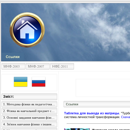
Ссылки
МНФ-2003
МНФ-2007
НФЕ-2011
Зміст:
1. Методика фізики як педагогічна наука, її зміст і завдання
Ссылки
2. Фізика як навчальний предмет середньої загальноосвітньої школи
Таблетка для выхода из матрицы
. "Тур
система личностной трансформации.
Скача
3. Основні завдання навчання фізики в середній школі
4. Зв'язок навчання фізики з іншими навчальними предметами