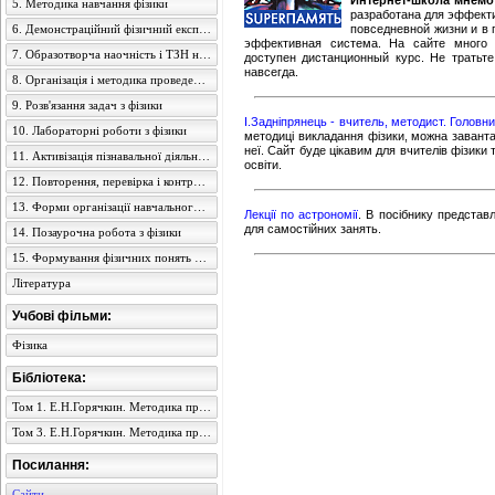
Интернет-школа мнемо
5. Методика навчання фізики
разработана для эффекти
6. Демонстраційний фізичний експеримент
повседневной жизни и в
эффективная система. На сайте много 
7. Образотворча наочність і ТЗН на уроках фізики
доступен дистанционный курс. Не тратьт
навсегда.
8. Організація і методика проведення екскурсій
9. Розв'язання задач з фізики
І.Задніпрянець - вчитель, методист. Головни
10. Лабораторні роботи з фізики
методиці викладання фізики, можна заванта
неї. Сайт буде цікавим для вчителів фізики 
11. Активізація пізнавальної діяльності учнів
освіти.
12. Повторення, перевірка і контроль знань учнів з фізики
13. Форми організації навчального процесу з фізики
Лекції по астрономії
. В посібнику представ
для самостійних занять.
14. Позаурочна робота з фізики
15. Формування фізичних понять в учнів середньої школи
Література
Учбові фільми:
Фізика
Бібліотека:
Том 1. Е.Н.Горячкин. Методика преподавания физики в семилетней школе
Том 3. Е.Н.Горячкин. Методика преподавания физики в семилетней школе
Посилання:
Сайти