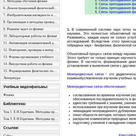
Связь преподавания фи
5. Методика обучения физике
Связь преподавания фи
6. Демонстрационный физический эксперимент
Связь преподавания фи
Связь преподавания фи
7. Изобразительная наглядность и ТСО на уроках физики
8. Организация и методика проведения экскурсий
9. Решение задач из физики
1.
В современной системе наук четко на
науками. Это полностью объективный пр
10. Лабораторные работы по физике
Развиваясь, каждая наука не только углу
исследований. Вследствие этого происхо
11. Активизация познавательной деятельности учеников
гибридных наук - биофизики, физической хи
12. Повторение, проверка и контроль знаний учеников из физики
Объективный процесс связи между науками 
13. Формы организации учебного процесса физики
Этого требует не только принцип научност
физики. В частности, формирование диал
14. Внеурочная работа из физики
установления и выявления связи с другим
15. Формирование физических понятий в учеников средней школы
Межпредметные связи
- это дидактичес
Литература
взаимообусловленном изучении учебных пр
Учебные видеофильмы:
Межпредметные связи обеспечивают:
Физика
согласованное во времени изучение ра
обоснованную последовательность в ф
единство требований к знаниям, умения
Библиотека:
использование при изучении физики зна
ликвидацию неоправданного дублирован
Том 1. Е.Н.Горячкин. Методика преподавания физики в семилетней школе
показ общности методов, которые приме
Том 3. Е.Н.Горячкин. Методика преподавания физики в семилетней школе
раскрытие взаимосвязи природных явле
подготовку учеников к овладению совр
Ссылки:
Классифик
Сайты