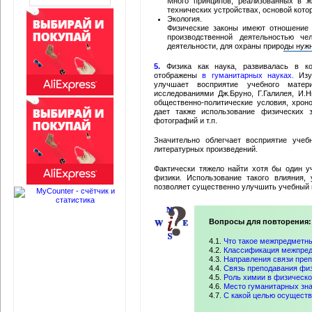
Много принципов, реализованных в 
технических устройствах, основой кото
Экология.
Физические законы имеют отношение 
производственной деятельностью че
деятельности, для охраны природы нужн
5.
Физика как наука, развивалась в ко
отображены
в гуманитарных науках.
Изуч
улучшает восприятие учебного матер
исследованиями Дж.Бруно, Г.Галилея, И.
общественно-политические условия, хрон
дает также использование физических з
фотографий и т.п.
Значительно облегчает восприятие учеб
литературных произведений.
Фактически тяжело найти хотя бы один у
физики. Использование такого влияния,
позволяет существенно улучшить учебный 
Вопросы для повторения:
4.1.
Что такое межпредметн
4.2.
Классификация межпред
4.3.
Направления связи преп
4.4.
Связь преподавания физ
4.5.
Роль химии в физическо
4.6.
Место гуманитарных зна
4.7.
С какой целью осущест