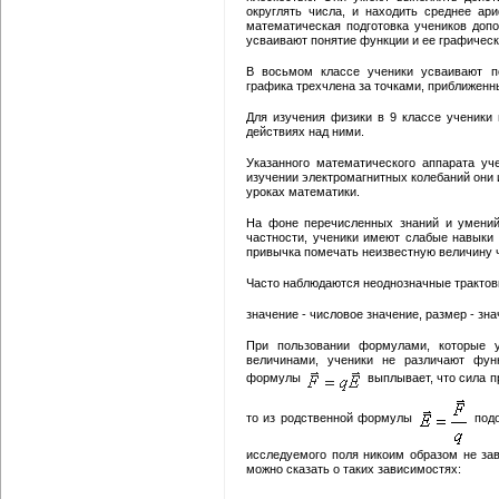
округлять числа, и находить среднее ар
математическая подготовка учеников доп
усваивают понятие функции и ее графическ
В восьмом классе ученики усваивают по
графика трехчлена за точками, приближенн
Для изучения физики в 9 классе ученики 
действиях над ними.
Указанного математического аппарата уч
изучении электромагнитных колебаний они 
уроках математики.
На фоне перечисленных знаний и умений
частности, ученики имеют слабые навыки
привычка помечать неизвестную величину 
Часто наблюдаются неоднозначные трактовки
значение - числовое значение, размер - зна
При пользовании формулами, которые 
величинами, ученики не различают фун
формулы
выплывает, что сила п
то из родственной формулы
подо
исследуемого поля никоим образом не зав
можно сказать о таких зависимостях: