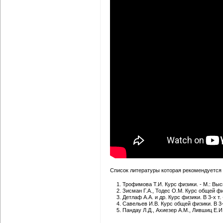
Список литературы которая рекомендуется 
Трофимова Т.И. Курс физики. - М.: Вы
Зисман Г.А., Тодес О.М. Курс общей физи
Детлаф А.А. и др. Курс физики. В 3-х т.
Савельев И.В. Курс общей физики. В 3-х 
Пандау Л.Д., Ахиезер А.М., Лившиц Е.И.