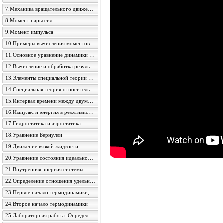
7.Механика вращательного движения
8.Момент пары сил
9.Момент импульса
10.Примеры вычисления моментов инерции
11.Основное уравнение динамики вращательного движения
12.Вычисление и обработка результатов измерений
13.Элементы специальной теории относительности
14.Специальная теория относительности
15.Интервал времени между двумя событиями
16.Импульс и энергия в релятивистской механике
17.Гидростатика и аэростатика
18.Уравнение Бернулли
19.Движение вязкой жидкости
20.Уравнение состояния идеального газа
21.Внутренняя энергия системы
22.Определение отношения удельных теплоемкостей воздуха методом адиабатического расширения
23.Первое начало термодинамики, его применение к изопроцессам
24.Второе начало термодинамики
25.Лабораторная работа. Определение величины уменьшения энтропии при изохорическом охлаждении воздуха