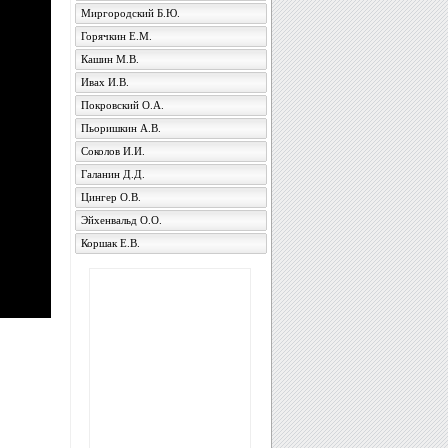
Миргородский Б.Ю.
Горячкин Е.М.
Кашин М.В.
Ивах И.В.
Покровский О.А.
Пьоришкин А.В.
Соколов И.И.
Галанин Д.Д.
Цингер О.В.
Эйхенвальд О.О.
Коршак Е.В.