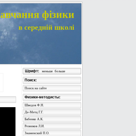
авчання фізики
в середній школі
Шрифт:
меньше
больше
Поиск:
Поиск на сайте
Физики-методисты:
Шведов Ф.Н.
Де-Метц Г.Г.
Бабенко А.К.
Резников Л.И.
Знаменский П.О.