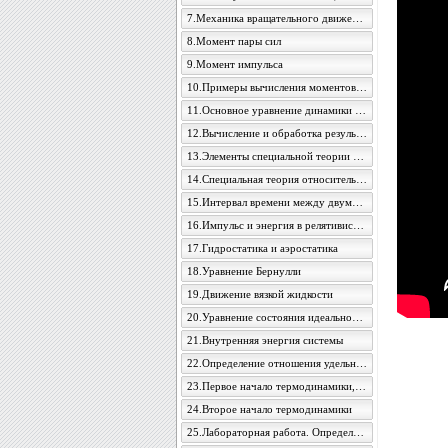
7.Механика вращательного движения
8.Момент пары сил
9.Момент импульса
10.Примеры вычисления моментов инерции
11.Основное уравнение динамики вращательного движения
12.Вычисление и обработка результатов измерений
13.Элементы специальной теории относительности
14.Специальная теория относительности
15.Интервал времени между двумя событиями
16.Импульс и энергия в релятивистской механике
17.Гидростатика и аэростатика
18.Уравнение Бернулли
19.Движение вязкой жидкости
20.Уравнение состояния идеального газа
21.Внутренняя энергия системы
22.Определение отношения удельных теплоемкостей воздуха методом адиабатического расширения
23.Первое начало термодинамики, его применение к изопроцессам
24.Второе начало термодинамики
25.Лабораторная работа. Определение величины уменьшения энтропии при изохорическом охлаждении воздуха