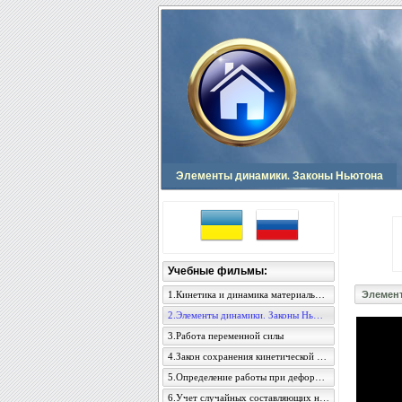
Элементы динамики. Законы Ньютона
Учебные фильмы:
1.Кинетика и динамика материальной точки
Элемен
2.Элементы динамики. Законы Ньютона
3.Работа переменной силы
4.Закон сохранения кинетической энергии
5.Определение работы при деформации стержня
6.Учет случайных составляющих неопределенности