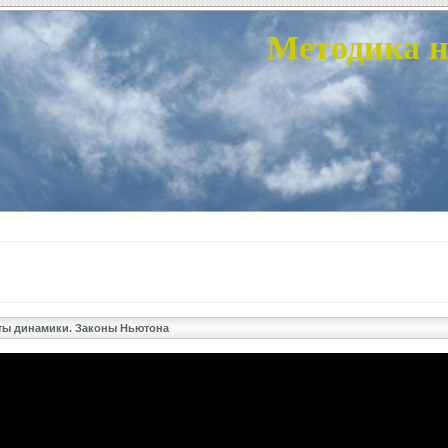
Методика н
ты динамики. Законы Ньютона