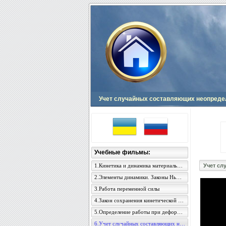
Учет случайных составляющих неопредел
Учебные фильмы:
1.Кинетика и динамика материальной точки
Учет сл
2.Элементы динамики. Законы Ньютона
3.Работа переменной силы
4.Закон сохранения кинетической энергии
5.Определение работы при деформации стержня
6.Учет случайных составляющих неопределенности