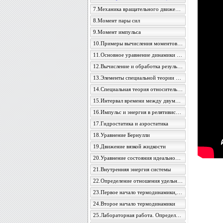
7.Механика вращательного движения
8.Момент пары сил
9.Момент импульса
10.Примеры вычисления моментов инерции
11.Основное уравнение динамики вращательного движения
12.Вычисление и обработка результатов измерений
13.Элементы специальной теории относительности
14.Специальная теория относительности
15.Интервал времени между двумя событиями
16.Импульс и энергия в релятивистской механике
17.Гидростатика и аэростатика
18.Уравнение Бернулли
19.Движение вязкой жидкости
20.Уравнение состояния идеального газа
21.Внутренняя энергия системы
22.Определение отношения удельных теплоемкостей воздуха методом адиабатического расширения
23.Первое начало термодинамики, его применение к изопроцессам
24.Второе начало термодинамики
25.Лабораторная работа. Определение величины уменьшения энтропии при изохорическом охлаждении воздуха