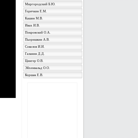
Миргородский Б.Ю.
Горячкин Е.М.
Кашин М.В.
Ивах И.В.
Покровский О.А.
Пьоришкин А.В.
Соколов И.И.
Галанин Д.Д.
Цингер О.В.
Эйхенвальд О.О.
Коршак Е.В.