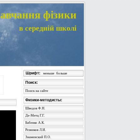
авчання фізики
в середній школі
Шрифт:
меньше
больше
Поиск:
Поиск на сайте
Физики-методисты:
Шведов Ф.Н.
Де-Метц Г.Г.
Бабенко А.К.
Резников Л.И.
Знаменский П.О.