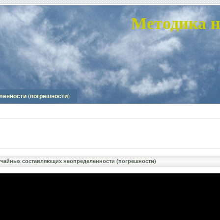
Методика н
енности (погрешности)
учайных составляющих неопределенности (погрешности)