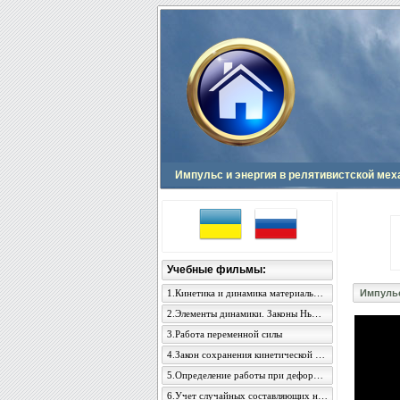
Импульс и энергия в релятивистской мех
Учебные фильмы:
1.Кинетика и динамика материальной точки
Импульс
2.Элементы динамики. Законы Ньютона
3.Работа переменной силы
4.Закон сохранения кинетической энергии
5.Определение работы при деформации стержня
6.Учет случайных составляющих неопределенности