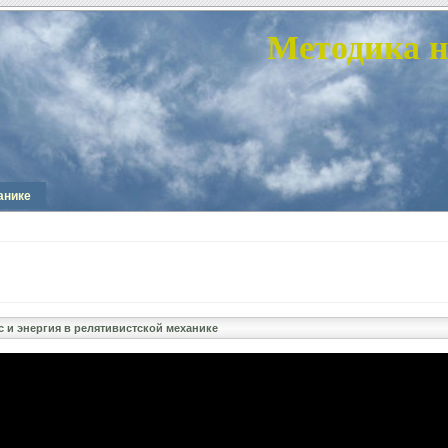
Методика н
анике
 и энергия в релятивистской механике