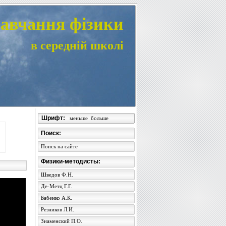
авчання фізики
в середній школі
Шрифт:
меньше
больше
Поиск:
Поиск на сайте
Физики-методисты:
Шведов Ф.Н.
Де-Метц Г.Г.
Бабенко А.К.
Резников Л.И.
Знаменский П.О.