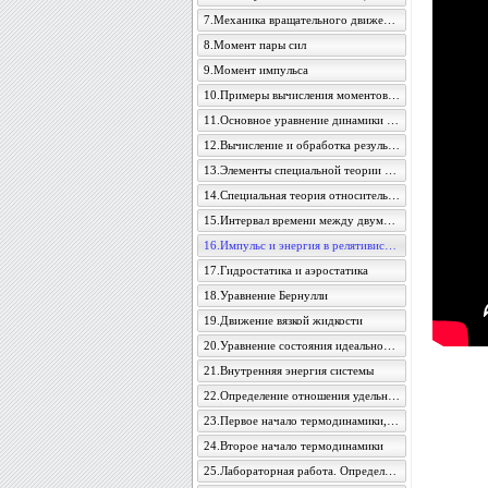
7.Механика вращательного движения
8.Момент пары сил
9.Момент импульса
10.Примеры вычисления моментов инерции
11.Основное уравнение динамики вращательного движения
12.Вычисление и обработка результатов измерений
13.Элементы специальной теории относительности
14.Специальная теория относительности
15.Интервал времени между двумя событиями
16.Импульс и энергия в релятивистской механике
17.Гидростатика и аэростатика
18.Уравнение Бернулли
19.Движение вязкой жидкости
20.Уравнение состояния идеального газа
21.Внутренняя энергия системы
22.Определение отношения удельных теплоемкостей воздуха методом адиабатического расширения
23.Первое начало термодинамики, его применение к изопроцессам
24.Второе начало термодинамики
25.Лабораторная работа. Определение величины уменьшения энтропии при изохорическом охлаждении воздуха