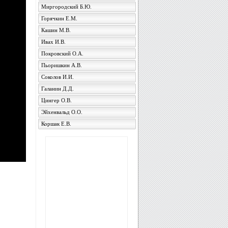
Миргородский Б.Ю.
Горячкин Е.М.
Кашин М.В.
Ивах И.В.
Покровский О.А.
Пьоришкин А.В.
Соколов И.И.
Галанин Д.Д.
Цингер О.В.
Эйхенвальд О.О.
Коршак Е.В.