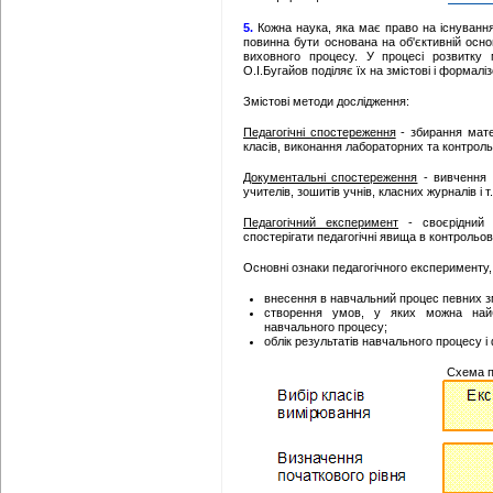
5.
Кожна наука, яка має право на існування
повинна бути основана на об'єктивній осн
виховного процесу. У процесі розвитку 
О.І.Бугайов поділяє їх на змістові і формаліз
Змістові методи дослідження:
Педагогічні спостереження
- збирання матер
класів, виконання лабораторних та контрольни
Документальні спостереження
- вивчення п
учителів, зошитів учнів, класних журналів і т.
Педагогічний експеримент
- своєрідний 
спостерігати педагогічні явища в контрольо
Основні ознаки педагогічного експерименту,
внесення в навчальний процес певних змі
створення умов, у яких можна найб
навчального процесу;
облік результатів навчального процесу 
Схема п