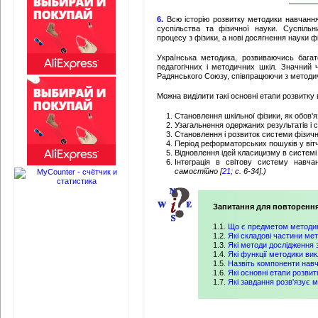
6.
Всю історію розвитку методики навчання 
суспільства та фізичної науки. Суспіль
процесу з фізики, а нові досягнення науки 
Українська методика, розвиваючись багат
педагогічних і методичних шкіл. Значний 
Радянського Союзу, співпрацюючи з методи
Можна виділити такі основні
етапи розвитку 
Становлення шкільної фізики, як обов'
Узагальнення одержаних результатів і 
Становлення і розвиток системи фізичн
Період реформаторських пошуків у вітч
Відновлення ідей класицизму в системі
Інтеграція в світову систему навч
самостійно [
21
; с. 6-34].)
Запитання для повторення
1.1.
Що є предметом методик
1.2.
Які складові частини ме
1.3.
Які методи дослідження 
1.4.
Які функції методики ви
1.5.
Назвіть компоненти навч
1.6.
Які основні етапи розви
1.7.
Які завдання розв'язує 