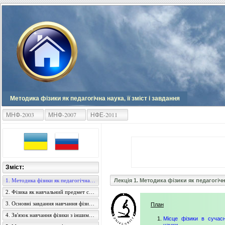
Методика фізики як педагогічна наука, її зміст і завдання
МНФ-2003
МНФ-2007
НФЕ-2011
Зміст:
1. Методика фізики як педагогічна наука, її зміст і завдання
Лекція 1. Методика фізики як педагогічна
2. Фізика як навчальний предмет середньої загальноосвітньої школи
3. Основні завдання навчання фізики в середній школі
План
4. Зв'язок навчання фізики з іншими навчальними предметами
Місце фізики в сучасн