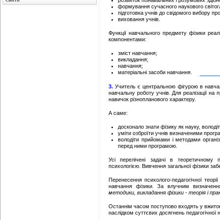
розвиток пізнавальних і розумових здібн
формування сучасного наукового світог
підготовка учнів до свідомого вибору про
виховання учнів.
Функції навчального предмету фізики реал
компонентами:
зміст навчання;
викладання;
навчання;
матеріальні засоби навчання.
3.
Учитель є центральною фігурою в навчаль
навчальну роботу учнів. Для реалізації на 
навичок різнопланового характеру.
А саме:
досконало знати фізику як науку, володіт
уміти озброїти учнів визначеними прогр
володіти прийомами і методами організац
перед ними програмою.
Усі перелічені задачі в теоретичному п
психологією. Вивчення загальної фізики заб
Перенесення психолого-педагогічної теорі
навчання фізики. За влучним визначенн
методики, викладання фізики - теорія і пр
Останнім часом поступово входять у вжиток 
наслідком суттєвих досягнень педагогічної 