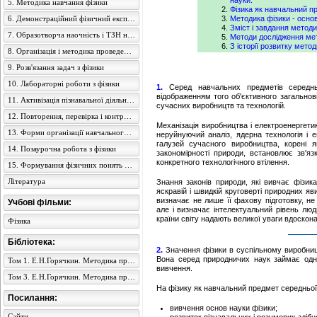
науки.
5. Методика навчання фізики
Фізика як навчальний п
6. Демонстраційний фізичний експеримент
Методика фізики - основ
Зміст і завдання методи
7. Образотворча наочність і ТЗН на уроках фізики
Методи дослідження мет
З історії розвитку мето
8. Організація і методика проведення екскурсій
9. Розв'язання задач з фізики
10. Лабораторні роботи з фізики
1.
Серед навчальних предметів середнь
відображенням того об'єктивного загальнові
11. Активізація пізнавальної діяльності учнів
сучасних виробництв та технологій.
12. Повторення, перевірка і контроль знань учнів з фізики
Механізація виробництва і електроенергетик
13. Форми організації навчального процесу з фізики
неруйнуючий аналіз, ядерна технологія і е
галузей сучасного виробництва, корені як
14. Позаурочна робота з фізики
закономірності природи, встановлює зв'яз
конкретного технологічного втілення.
15. Формування фізичних понять в учнів середньої школи
Література
Знання законів природи, які вивчає фізик
яскравій і швидкій круговерті природних яв
визначає не лише її фахову підготовку, н
Учбові фільми:
але і визначає інтелектуальний рівень люд
країни світу надають великої уваги вдоскон
Фізика
Бібліотека:
2.
Значення фізики в суспільному виробницт
Вона серед природничих наук займає одне 
Том 1. Е.Н.Горячкин. Методика преподавания физики в семилетней школе
вивчення.
Том 3. Е.Н.Горячкин. Методика преподавания физики в семилетней школе
На фізику як навчальний предмет середньої
Посилання:
вивчення основ науки фізики;
Сайти