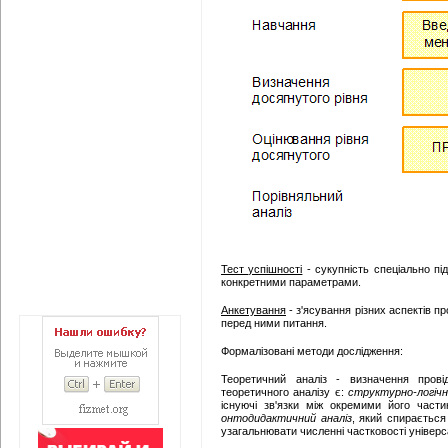
Тест успішності
- сукупність спеціально пі
конкретними параметрами.
Анкетування
- з'ясування різних аспектів п
перед ними питання.
Формалізовані методи дослідження:
Теоретичний аналіз - визначення провід
теоретичного аналізу є:
структурно-логічн
існуючі зв'язки між окремими його части
онтодидактичний аналіз
, який спирається
узагальнювати численні частковості універ