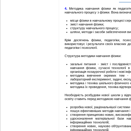
4.
Методика навчання фізики як педагогіч
навчального процесу з фізики.
Вона визнача
місце фізики в навчальному процесі сер
зміст навчання фізики;
структуру навчального процесу;
шляхи, методи і засоби забезпечення ви
Крім досягнень фізики, педагогіки, пси
використовує і результати своїх власних до
педагогіки і психології.
Структура методики навчання фізики:
загальні питання - зміст і послідовні
навчання фізики, сучасні технології в 
організація позаурочної роботи і нові ін
методика вивчення окремих тем - зм
лабораторний експеримент, задачі, екскур
методика і техніка шкільного фізичного 
методика їх проведення, техніка відтворе
Необхідність розбудови нової школи у відпо
освіту ставить перед методикою навчання ф
розробка нової, раціональнішої системи 
пошук ефективніших методів навчання і 
створення принципово нових, високоефек
удосконалення матеріальної бази на
інформаційних технологій;
створення нових, науково обґрунтовани
інформаційних технологій.