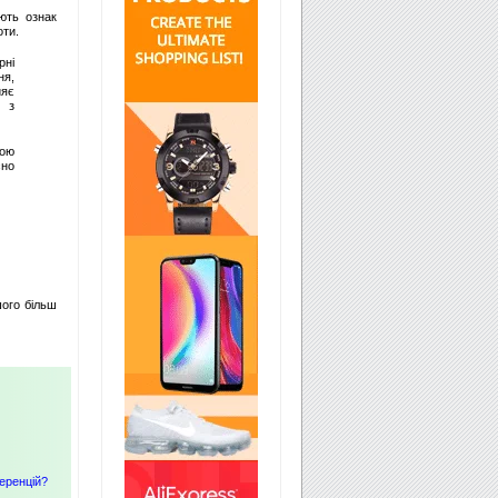
ють ознак
оти.
рні
ня,
ияє
и з
тою
сно
шого більш
ференцій?