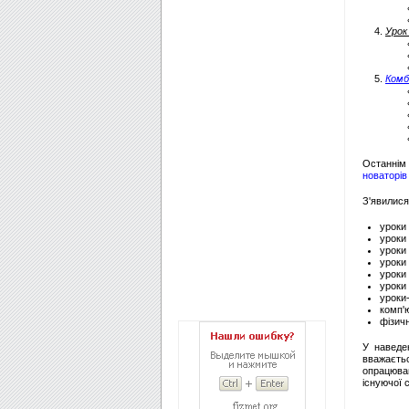
Урок
Комб
Останнім 
новаторів
З'явилися 
уроки
уроки
уроки 
уроки 
уроки 
уроки 
уроки
комп'
фізичн
У наведен
вважаєть
опрацюва
існуючої 