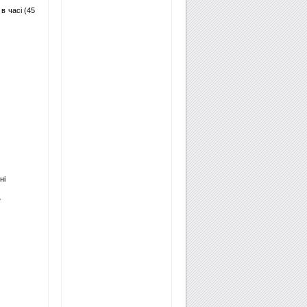
в часі (45
ні
.