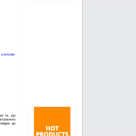
 учителів-
ише те, що
етального
овідно до