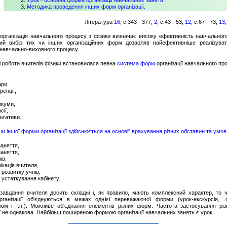
Урок - основна форма організації навчальних занять.
Методика проведення інших форм організації.
Література
16
, с.343 - 377;
2
, с.43 - 53;
12
, с.67 - 73;
13
організація навчального процесу з фізики визначає високу ефективність навчальног
ий вибір тих чи інших організаційних форм дозволяв найефективніше реалізуват
навчально-виховного процесу.
і роботи вчителів фізики встановилася певна
система форм
організації навчального пр
ари,
енції,
икуми,
сії,
ьтативи.
ї чи іншої форми організації здійснюється на основі" врахування різних обставин та умов
заняття,
заняття,
ів,
ікація вчителя,
 розвитку учнів,
 устаткування кабінету.
завдання вчителя досить складні і, як правило, мають комплексний характер, то ч
ганізації об'єднуються в межах однієї переважаючої форми (урок-екскурсія, .
мом і т.п.). Можливе об'єднання елементів різних форм. Частота застосування рі
ії не однакова. Найбільш поширеною формою організації навчальних занять є урок.