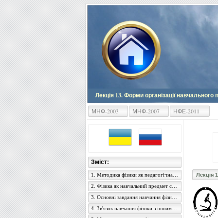
Лекція 13. Форми організації навчального 
МНФ-2003
МНФ-2007
НФЕ-2011
Зміст:
1. Методика фізики як педагогічна наука, її зміст і завдання
Лекція 
2. Фізика як навчальний предмет середньої загальноосвітньої школи
3. Основні завдання навчання фізики в середній школі
4. Зв'язок навчання фізики з іншими навчальними предметами