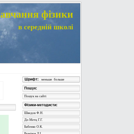
авчання фізики
в середній школі
Шрифт:
меньше
больше
Пошук:
Пошук на сайті
Фізики-методисти:
Шведов Ф.Н.
Де-Метц Г.Г.
Бабенко О.К.
Резніков Л.І.