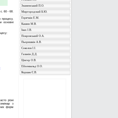
Знаменський П.О.
, с. 60 - 68.
Миргородский Б.Ю.
Горячкін Е.М.
о процесу.
и основні
Кашин М.В.
Івах І.В.
оцесу:
Покровський О.А.
Пьоришкін А.В.
Соколов І.І.
Галанін Д.Д.
Цінгер О.В.
Ейхенвальд О.О.
:
Коршак Є.В.
асто різні
семінар з
зних форм