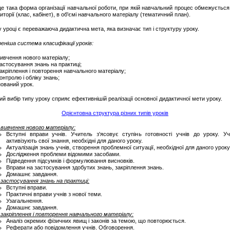
це така форма організації навчальної роботи, при якій навчальний процес обмежується 
риторії (клас, кабінет), в об'ємі навчального матеріалу (тематичний план).
 уроці є переважаюча дидактична мета, яка визначає тип і структуру уроку.
ніша система класифікації уроків:
вивчення нового матеріалу;
астосування знань на практиці;
акріплення і повторення навчального матеріалу;
онтролю і обліку знань;
нований урок.
й вибір типу уроку сприяє ефективнішій реалізації основної дидактичної мети уроку.
Орієнтовна структура різних типів уроків
 вивчення нового матеріалу:
Вступні вправи учнів. Учитель з'ясовує ступінь готовності учнів до уроку. Уч
активізують свої знання, необхідні для даного уроку.
Актуалізація знань учнів, створення проблемної ситуації, необхідної для даного уроку
Дослідження проблеми відомими засобами.
Підведення підсумків і формулювання висновків.
Вправи на застосування здобутих знань, закріплення знань.
Домашнє завдання.
 застосування знань на практиці:
Вступні вправи.
Практичні вправи учнів з нової теми.
Узагальнення.
Домашнє завдання.
 закріплення і повторення навчального матеріалу:
Аналіз окремих фізичних явищ і законів за темою, що повторюється.
Реферати або повідомлення учнів. Обговорення.