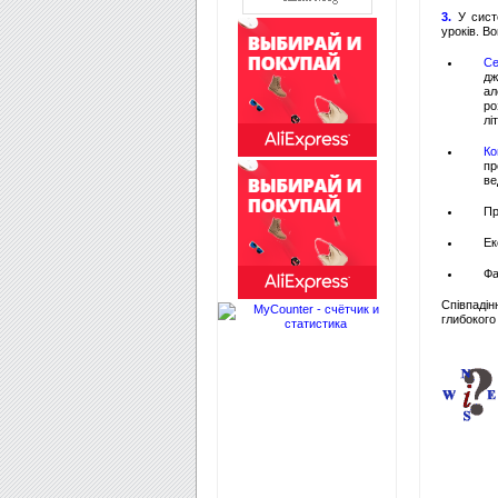
3.
У систе
уроків. В
Се
дж
ал
ро
лі
Ко
пр
ве
Пр
Ек
Фа
Співпадін
глибокого