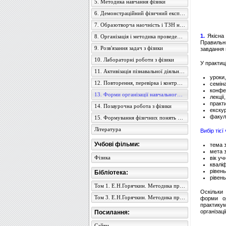
5. Методика навчання фізики
6. Демонстраційний фізичний експеримент
7. Образотворча наочність і ТЗН на уроках фізики
1.
Якісна 
8. Організація і методика проведення екскурсій
Правильн
9. Розв'язання задач з фізики
завдання 
10. Лабораторні роботи з фізики
У практиц
11. Активізація пізнавальної діяльності учнів
уроки,
12. Повторення, перевірка і контроль знань учнів з фізики
семін
конфер
13. Форми організації навчального процесу з фізики
лекції,
практ
14. Позаурочна робота з фізики
екскур
факул
15. Формування фізичних понять в учнів середньої школи
Література
Вибір тіє
Учбові фільми:
тема 
мета 
Фізика
вік учн
кваліф
рівень
Бібліотека:
рівень
Том 1. Е.Н.Горячкин. Методика преподавания физики в семилетней школе
Оскільки 
Том 3. Е.Н.Горячкин. Методика преподавания физики в семилетней школе
форми ор
практику
організац
Посилання:
Сайти