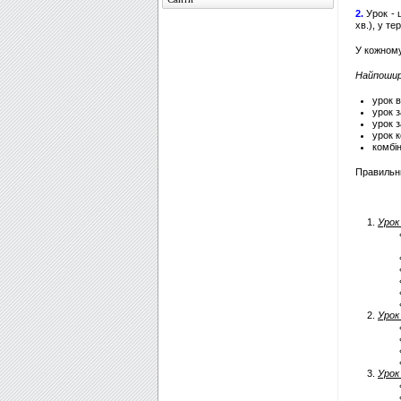
2.
Урок - 
хв.), у те
У кожному
Найпошире
урок 
урок з
урок з
урок к
комбі
Правильни
Урок
Урок
Урок