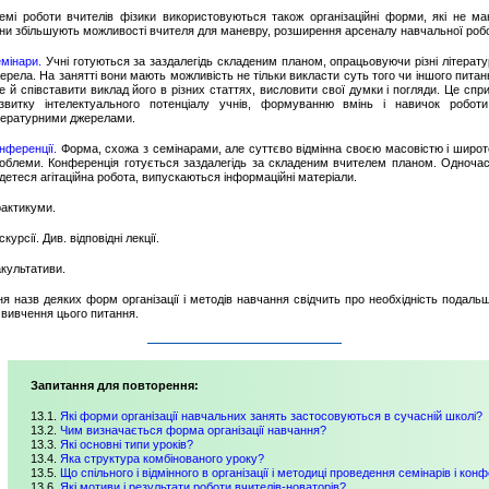
мі роботи вчителів фізики використовуються також організаційні форми, які не ма
они збільшують можливості вчителя для маневру, розширення арсеналу навчальної роб
мінари.
Учні готуються за заздалегідь складеним планом, опрацьовуючи різні літерату
ерела. На занятті вони мають можливість не тільки викласти суть того чи іншого питан
е й співставити виклад його в різних статтях, висловити свої думки і погляди. Це спр
звитку інтелектуального потенціалу учнів, формуванню вмінь і навичок робот
тературними джерелами.
нференції.
Форма, схожа з семінарами, але суттєво відмінна своєю масовістю і широ
облеми. Конференція готується заздалегідь за складеним вчителем планом. Одноча
детеся агітаційна робота, випускаються інформаційні матеріали.
актикуми.
скурсії. Див. відповідні лекції.
культативи.
ня назв деяких форм організації і методів навчання свідчить про необхідність подаль
 вивчення цього питання.
Запитання для повторення:
13.1.
Які форми організації навчальних занять застосовуються в сучасній школі?
13.2.
Чим визначається форма організації навчання?
13.3.
Які основні типи уроків?
13.4.
Яка структура комбінованого уроку?
13.5.
Що спільного і відмінного в організації і методиці проведення семінарів і кон
13.6.
Які мотиви і результати роботи вчителів-новаторів?