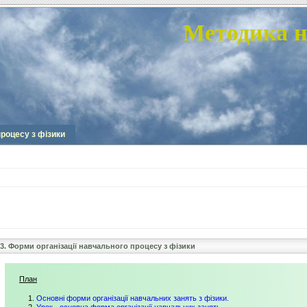
Методика н
процесу з фізики
13. Форми організації навчального процесу з фізики
План
Основні форми організації навчальних занять з фізики.