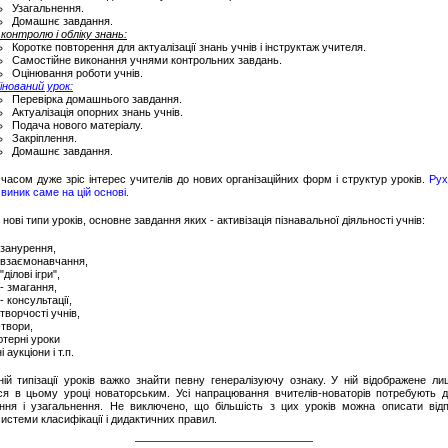
Узагальнення.
Домашнє завдання.
 контролю і обліку знань:
Коротке повторення для актуалізації знань учнів і інструктаж учителя.
Самостійне виконання учнями контрольних завдань.
Оцінювання роботи учнів.
інований урок:
Перевірка домашнього завдання.
Актуалізація опорних знань учнів.
Подача нового матеріалу.
Закріплення.
Домашнє завдання.
часом дуже зріс інтерес учителів до нових організаційних форм і структур уроків.
Рух
 виник саме на цій основі.
нові типи уроків, основне завдання яких - активізація пізнавальної діяльності учнів:
 занурення,
 взаємонавчання,
"ділові ігри",
- змагання,
- консультації,
творчості учнів,
-твори,
ютерні уроки
і аукціони і т.п.
ій типізації уроків важко знайти певну генералізуючу ознаку. У ній відображене л
ся в цьому уроці новаторським. Усі напрацювання вчителів-новаторів потребують д
ння і узагальнення. Не виключено, що більшість з цих уроків можна описати відп
системи класифікації і дидактичних правил.