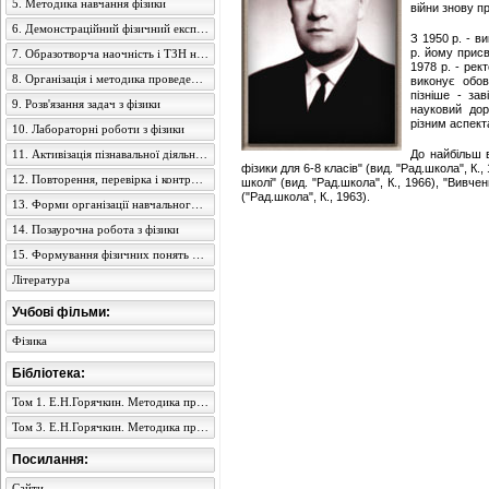
5. Методика навчання фізики
війни знову п
6. Демонстраційний фізичний експеримент
З 1950 р. - в
р. йому присв
7. Образотворча наочність і ТЗН на уроках фізики
1978 р. - рек
8. Організація і методика проведення екскурсій
виконує обов
пізніше - за
9. Розв'язання задач з фізики
науковий дор
різним аспект
10. Лабораторні роботи з фізики
11. Активізація пізнавальної діяльності учнів
До найбільш в
фізики для 6-8 класів" (вид. "Рад.школа", К.
12. Повторення, перевірка і контроль знань учнів з фізики
школі" (вид. "Рад.школа", К., 1966), "Вивч
("Рад.школа", К., 1963).
13. Форми організації навчального процесу з фізики
14. Позаурочна робота з фізики
15. Формування фізичних понять в учнів середньої школи
Література
Учбові фільми:
Фізика
Бібліотека:
Том 1. Е.Н.Горячкин. Методика преподавания физики в семилетней школе
Том 3. Е.Н.Горячкин. Методика преподавания физики в семилетней школе
Посилання:
Сайти