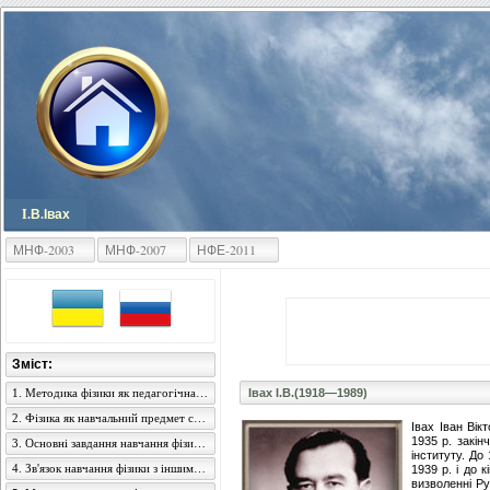
I.В.Івах
МНФ-2003
МНФ-2007
НФЕ-2011
Зміст:
1. Методика фізики як педагогічна наука, її зміст і завдання
Івах І.В.(1918—1989)
2. Фізика як навчальний предмет середньої загальноосвітньої школи
Івах Іван Вік
1935 р. закін
3. Основні завдання навчання фізики в середній школі
інституту. До
4. Зв'язок навчання фізики з іншими навчальними предметами
1939 р. і до 
визволенні Ру