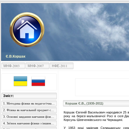
Є.В.Коршак
МНФ-2003
МНФ-2007
НФЕ-2011
Зміст:
1. Методика фізики як педагогічна наука, її зміст і завдання
Коршак Є.В., (1935-2011)
2. Фізика як навчальний предмет середньої загальноосвітньої школи
Коршак Євгеній Васильович народився 25 
року на березі мальовничої Росі в селі Да
3. Основні завдання навчання фізики в середній школі
Корсунь-Шевченківського на Черкащині.
4. Зв'язок навчання фізики з іншими навчальними предметами
У 1953 році закінчив Селищанську се