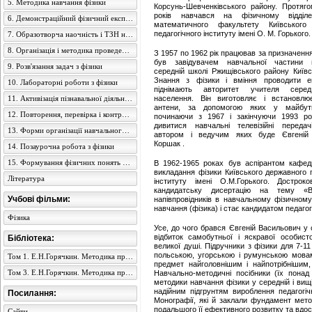
5. Методика навчання фізики
Корсунь-Шевченківського району. Протяг
років навчався на фізичному відділе
6. Демонстраційний фізичний експеримент
математичного факультету Київського
педагогічного інституту імені О. М. Горького.
7. Образотворча наочність і ТЗН на уроках фізики
8. Організація і методика проведення екскурсій
З 1957 по 1962 рік працював за призначенн
був завідувачем навчальної частини 
9. Розв'язання задач з фізики
середній школі Ржищівського району Київсь
Знання з фізики і вміння проводити е
10. Лабораторні роботи з фізики
піднімають авторитет учителя серед
11. Активізація пізнавальної діяльності учнів
населення. Він виготовляє і встановлює
антени, за допомогою яких у майбут
12. Повторення, перевірка і контроль знань учнів з фізики
починаючи з 1967 і закінчуючи 1993 ро
дивитися навчальні телевізійні передач
13. Форми організації навчального процесу з фізики
автором і ведучим яких буде Євгеній
Коршак .
14. Позаурочна робота з фізики
15. Формування фізичних понять в учнів середньої школи
В 1962-1965 роках був аспірантом кафед
викладання фізики Київського державного п
Література
інституту імені О.М.Горького. Дострок
кандидатську дисертацію на тему «В
Учбові фільми:
напівпровідників в навчальному фізичному 
навчання (фізика) і стає кандидатом педагог
Фізика
Усе, до чого брався Євгеній Васильович у св
відбиток самобутньої і яскравої особисто
Бібліотека:
великої душі. Підручники з фізики для 7-11
польською, угорською і румунською мовам
Том 1. Е.Н.Горячкин. Методика преподавания физики в семилетней школе
предмет найголовнішим і найпотрібнішим,
Том 3. Е.Н.Горячкин. Методика преподавания физики в семилетней школе
Навчально-методичні посібники (їх понад 
методики навчання фізики у середній і вищі
надійним підгрунтям вироблення педагогіч
Посилання:
Монографії, які й заклали фундамент мето
подальшого її ефективного розвитку та вдо
Сайти