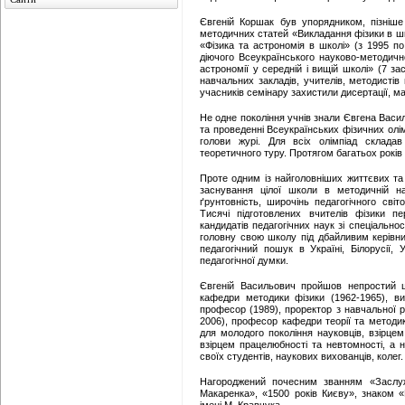
Євгеній Коршак був упорядником, пізніше 
методичних статей «Викладання фізики в ш
«Фізика та астрономія в школі» (з 1995 по
діючого Всеукраїнського науково-методичн
астрономії у середній і вищій школі» (7 за
навчальних закладів, учителів, методистів п
учасників семінару захистили дисертації, м
Не одне покоління учнів знали Євгена Васил
та проведенні Всеукраїнських фізичних олім
голови журі. Для всіх олімпіад склада
теоретичного туру. Протягом багатьох років 
Проте одним із найголовніших життєвих т
заснування цілої школи в методичній н
ґрунтовність, широчінь педагогічного світ
Тисячі підготовлених вчителів фізики п
кандидатів педагогічних наук зі спеціальнос
головну свою школу під дбайливим керівн
педагогічний пошук в Україні, Білорусії, У
педагогічної думки.
Євгеній Васильович пройшов непростий шл
кафедри методики фізики (1962-1965), ви
професор (1989), проректор з навчальної р
2006), професор кафедри теорії та методики
для молодого покоління науковців, взірцем 
взірцем працелюбності та невтомності, а 
своїх студентів, наукових вихованців, колег.
Нагороджений почесним званням «Заслуж
Макаренка», «1500 років Києву», знаком «