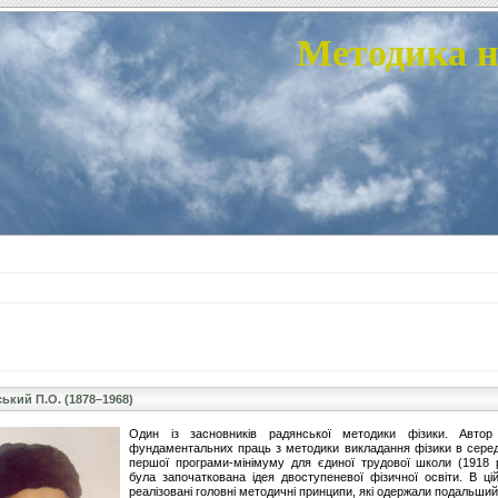
Методика н
ький П.О. (1878–1968)
Один із засновників радянської методики фізики. Автор
фундаментальних праць з методики викладання фізики в серед
першої програми-мінімуму для єдиної трудової школи (1918 р
була започаткована ідея двоступеневої фізичної освіти. В ці
реалізовані головні методичні принципи, які одержали подальший