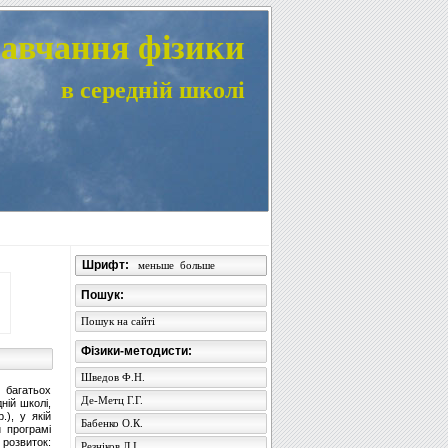
авчання фізики
в середній школі
Шрифт:
меньше
больше
Пошук:
Пошук на сайті
Фізики-методисти:
Шведов Ф.Н.
 багатьох
Де-Метц Г.Г.
ній школі,
.), у якій
Бабенко О.К.
й програмі
 розвиток:
Резніков Л.І.