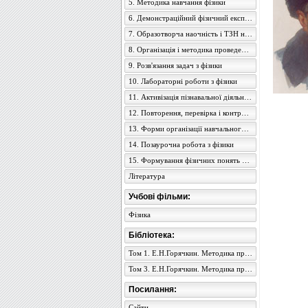
5. Методика навчання фізики
6. Демонстраційний фізичний експеримент
7. Образотворча наочність і ТЗН на уроках фізики
8. Організація і методика проведення екскурсій
9. Розв'язання задач з фізики
10. Лабораторні роботи з фізики
11. Активізація пізнавальної діяльності учнів
12. Повторення, перевірка і контроль знань учнів з фізики
13. Форми організації навчального процесу з фізики
14. Позаурочна робота з фізики
15. Формування фізичних понять в учнів середньої школи
Література
Учбові фільми:
Фізика
Бібліотека:
Том 1. Е.Н.Горячкин. Методика преподавания физики в семилетней школе
Том 3. Е.Н.Горячкин. Методика преподавания физики в семилетней школе
Посилання:
Сайти