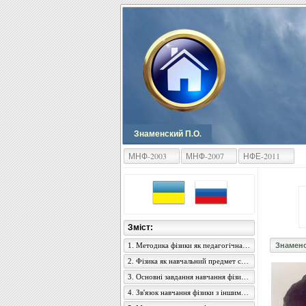
Знаменский П.О.
МНФ-2003
МНФ-2007
НФЕ-2011
Зміст:
1. Методика фізики як педагогічна наука, її зміст і завдання
Знаменс
2. Фізика як навчальний предмет середньої загальноосвітньої школи
3. Основні завдання навчання фізики в середній школі
4. Зв'язок навчання фізики з іншими навчальними предметами