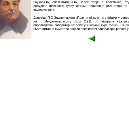
науковість, систематичність, зв’зок теорії з практикою, ст
побудови шкільного курсу фізики, посилення ролі теорії та 
експерименту.
Доповідь П.О.Знаменського „Практичні заняття з фізики у серед
на ІІ Менделеєвському з’їзді (1911 р.) відіграла важли
впровадженні лабораторних робіт у шкільний курс фізики. Рішенн
цього питання вимагало ввести обов’язкові лабораторні роботи у