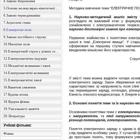
4.Закони збереження
5.Основи молекулярно-кінетичної теорії
Методика вивчення теми “ЕЛЕКТРИЧНЕ ПО
6.Закони термодинаміки
1. Науково-методичний аналіз змісту 
розглядати як важливий етап у формува
7.Агрегатні стани
ознайомленні з електромагнітною теоріє
науково-достовірні знання про електр
8.Електричне поле
9.Закони постійного струму
Первинне знайомство з поняттями електри
школі в темі „Електричні явища”. У старш
10.Магнітне поле
сформовані на першому ступені навчання
введенням кількісних його характеристик.
10.Електричний струм у різних середовищах
12.Електромагнітна індукція
Струк
13.Механічні коливання і хвилі
14.Електромагнітні коливання
У змісті теми можна виділити чотири основ
15.Електромагнітні хвилі
електричного заряду. Закон збереження ел
характеристики: а) напруженість поля (лінії
16.Квантові уявлення
час переміщення заряду, потенціал, різниця
17.Будова атома
Ємність плоского конденсатора. 4. Енергія 
18.Ядерна фізика
2. Основні поняття теми та їх науково-м
19.Узагальюючі заняття
Основними поняттями теми є
електрични
20.Література
є
напруженість
та
лінії напруженос
різниця потенціалів, електроємність
.
Учбові фільми:
Поняття електричного заряду є одним із 
слід приділити особливу увагу. У сучасній 
Фізика
до простіших понять, тому формувати уяв