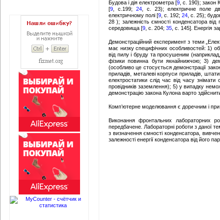
Будова і дія електрометра [
9
, с. 190); закон 
[
9
, с.199;
24
, с. 23); електричне поле д
електричному полі [
9
, с. 192;
24
, с. 25); буд
28 ); залежність ємності конденсатора від 
середовища [
9
, с. 204;
35
, с. 145]. Енергія 
Демонстраційний експеримент з теми „Елект
має низку специфічних особливостей: 1) о
від пилу і бруду та просушеним (наприклад,
фізики повинна бути якнайнижчою; 3) дем
(особливо це стосується демонстрації зако
приладів, металеві корпуси приладів, штати
електростатики слід час від часу знімати
провідників заземлення); 5) у випадку нем
демонстрацію закона Кулона варто здійснити
Комп’ютерне моделювання є доречним і при 
Виконання фронтальних лабораторних ро
передбачене. Лабораторні роботи з даної те
з визначення ємності конденсатора, вивчен
залежності енергії конденсатора від його па