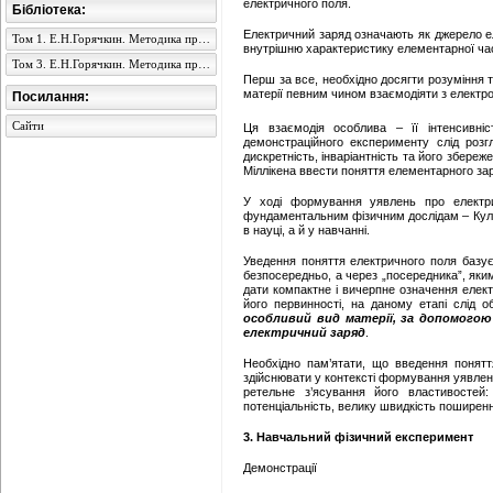
електричного поля.
Бібліотека:
Електричний заряд означають як джерело ел
Том 1. Е.Н.Горячкин. Методика преподавания физики в семилетней школе
внутрішню характеристику елементарної час
Том 3. Е.Н.Горячкин. Методика преподавания физики в семилетней школе
Перш за все, необхідно досягти розуміння 
матерії певним чином взаємодіяти з електр
Посилання:
Сайти
Ця взаємодія особлива – її інтенсивні
демонстраційного експерименту слід розгл
дискретність, інваріантність та його збере
Міллікена ввести поняття елементарного за
У ході формування уявлень про електри
фундаментальним фізичним дослідам – Кулон
в науці, а й у навчанні.
Уведення поняття електричного поля базуєт
безпосередньо, а через „посередника”, яки
дати компактне і вичерпне означення елект
його первинності, на даному етапі слід
особливий вид матерії, за допомогою
електричний заряд
.
Необхідно пам’ятати, що введення понятт
здійснювати у контексті формування уявлень
ретельне з’ясування його властивостей: 
потенціальність, велику швидкість поширенн
3. Навчальний фізичний експеримент
Демонстрації