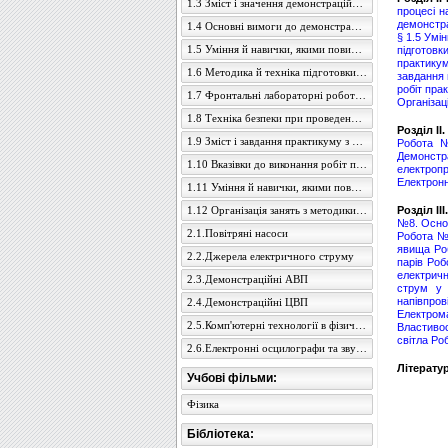
1.3 Зміст і значення демонстраційного експерименту з фізики
процесі н
демонстра
1.4 Основні вимоги до демонстраційних дослідів з фізики
§ 1.5 Умі
1.5 Уміння й навички, якими повинен володіти вчитель для демонстрації дослідів
підготов
практику
1.6 Методика й техніка підготовки та проведення демонстраційних дослідів
завдання 
робіт пра
1.7 Фронтальні лабораторні роботи й фізичні практикуми
Організац
1.8 Техніка безпеки при проведенні навчального фізичного експерименту
Розділ І
1.9 Зміст і завдання практикуму з методики й техніки шкільного фізичного експерименту
Робота №
Демонстра
1.10 Вказівки до виконання робіт практикуму
електроп
Електронн
1.11 Уміння й навички, якими повинен володіти вчитель для демонстрації дослідів
1.12 Організація занять з методики й техніки демонстраційного фізичного експерименту
Розділ І
№8. Осно
2.1.Повітряні насоси
Робота №1
явища
Ро
2.2.Джерела електричного струму
парів
Роб
електрич
2.3.Демонстраційні АВП
струм у 
напівпров
2.4.Демонстраційні ЦВП
Електрома
2.5.Комп'ютерні технології в фізичному експерименті
Властивос
світла
Роб
2.6.Електронні осцилографи та звукові генератори
Літерату
Учбові фільми:
Фізика
Бібліотека: