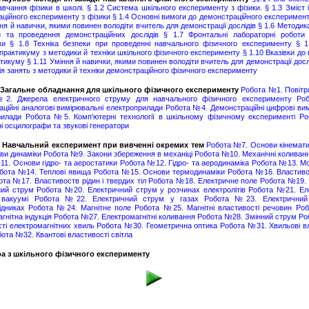
авчання фізики в школі.
§ 1.2 Система шкільного експерименту з фізики.
§ 1.3 Зміст 
ційного експерименту з фізики
§ 1.4 Основні вимоги до демонстраційного експеримент
ння й навички, якими повинен володіти вчитель для демонстрації дослідів
§ 1.6 Методика
ки та проведення демонстраційних дослідів
§ 1.7 Фронтальні лабораторні роботи 
ми
§ 1.8 Техніка безпеки при проведенні навчального фізичного експерименту
§ 1
практикуму з методики й техніки шкільного фізичного експерименту
§ 1.10 Вказівки до
ктикуму
§ 1.11 Уміння й навички, якими повинен володіти вчитель для демонстрації досл
ія занять з методики й техніки демонстраційного фізичного експерименту
І. Загальне обладнання для шкільного фізичного експерименту
Робота №1. Повітр
2. Джерела електричного струму для навчального фізичного експерименту
Ро
ційні аналогові вимірювальні електроприлади
Робота №4. Демонстраційні цифрові ви
рилади
Робота №5. Комп'ютерні технології в шкільному фізичному експерименті
Ро
і осцилографи та звукові генератори
ІІ. Навчальний експеримент при вивченні окремих тем
Робота №7. Основи кінемат
ви динаміки
Робота №9. Закони збереження в механіці
Робота №10. Механічні коливанн
1. Основи гідро- та аеростатики
Робота №12. Гідро- та аеродинаміка
Робота №13. Мо
бота №14. Теплові явища
Робота №15. Основи термодинаміки
Робота №16. Властивос
ота №17. Властивоств рідин і твердих тіл
Робота №18. Електричне поле
Робота №19. 
ний струм
Робота №20. Електричний струм у розчинах електролітів
Робота №21. Ел
вакуумі
Робота №22. Електричний струм у газах
Робота №23. Електричний
ідниках
Робота №24. Магнітне поле
Робота №25. Магнітні властивості речовин
Роб
гнітна індукція
Робота №27. Електромагнітні коливання
Робота №28. Змінний струм
Ро
ті електромагнітних хвиль
Робота №30. Геометрична оптика
Робота №31. Хвильові в
ота №32. Квантові властивості світла
ра з шкільного фізичного експерименту