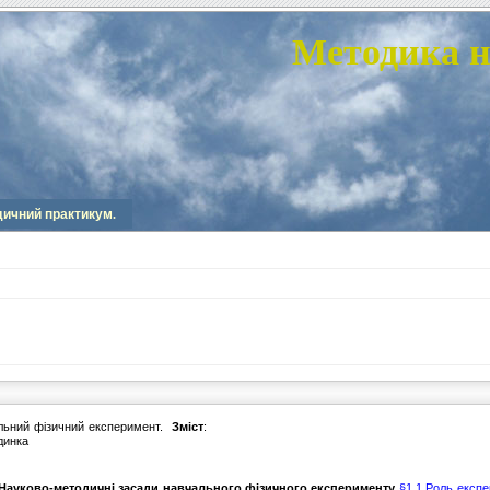
Методика н
ичний практикум.
Зміст
:
. Науково-методичні засади навчального фізичного експерименту
§1.1 Роль експ