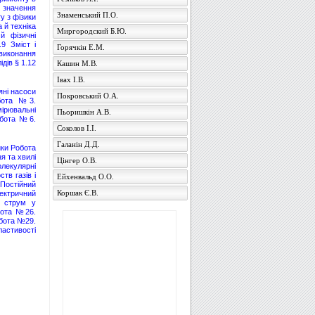
і значення
Знаменський П.О.
у з фізики
 й техніка
Миргородский Б.Ю.
й фізичні
.9 Зміст і
Горячкін Е.М.
 виконання
ідів
§ 1.12
Кашин М.В.
Івах І.В.
яні насоси
Покровський О.А.
бота №3.
мірювальні
Пьоришкін А.В.
бота №6.
Соколов І.І.
Галанін Д.Д.
ики
Робота
я та хвилі
Цінгер О.В.
лекулярні
тв газів і
Ейхенвальд О.О.
Постійний
Коршак Є.В.
ектричний
 струм у
ота №26.
бота №29.
ластивості