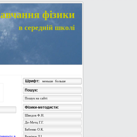
авчання фізики
в середній школі
Шрифт:
меньше
больше
Пошук:
Пошук на сайті
Фізики-методисти:
Шведов Ф.Н.
Де-Метц Г.Г.
Бабенко О.К.
ерименту в
Резніков Л.І.