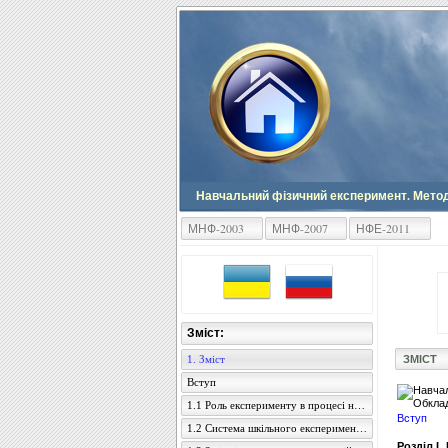
Навчальний фізичний експеримент. Метод
МНФ-2003
МНФ-2007
НФЕ-2011
Зміст:
1. Зміст
ЗМІСТ
Вступ
1.1 Роль експерименту в процесі навчання фізики в школі
Вступ
1.2 Система шкільного експерименту з фізики
Розділ І