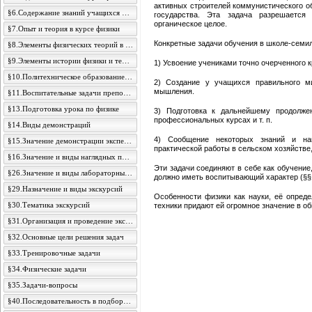
активных строителей коммунистического о
§6.Содержание знаний учащихся по физике
государства. Эта задача разрешаетс
органическое целое.
§7.Опыт и теория в курсе физики
Конкретные задачи обучения в школе-семи
§8.Элементы физических теорий в курсе начальной физики
§9.Элементы истории физики и техники в преподавании физики
1) Усвоение учениками точно очерченного к
§10.Политехническое образование и задачи преподавания физики
2) Создание у учащихся правильного ми
мышления.
§11.Воспитательные задачи преподавания физики в школе
§13.Подготовка урока по физике
3) Подготовка к дальнейшему продолже
профессиональных курсах и т. п.
§14.Виды демонстраций
4) Сообщение некоторых знаний и на
§15.Значение демонстрации экспериментов
практической работы в сельском хозяйстве,
§16.Значение и виды наглядных пособий
Эти задачи соединяют в себе как обучение
§26.Значение и виды лабораторных работ
должно иметь воспитывающий характер (§§ 1
§29.Назначение и виды экскурсий
Особенности физики как науки, её опред
§30.Тематика экскурсий
техники придают ей огромное значение в о
§31.Организация и проведение экскурсий
§32.Основные цели решения задач
§33.Тренировочные задачи
§34.Физические задачи
§35.Задачи-вопросы
§40.Последовательность в подборе задач для решения