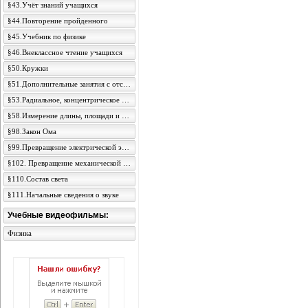
§43.Учёт знаний учащихся
§44.Повторение пройденного
§45.Учебник по физике
§46.Внеклассное чтение учащихся
§50.Кружки
§51.Дополнительные занятия с отстающими и отличниками
§53.Радиальное, концентрическое и ступенчатое расположение материала
§58.Измерение длины, площади и объёма
§98.Закон Ома
§99.Превращение электрической энергии в тепловую
§102. Превращение механической энергии в электрическую
§110.Состав света
§111.Начальные сведения о звуке
Учебные видеофильмы:
Физика