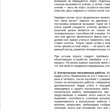
внимания не обращается; опрос отдельн
сначала вызывается ученик, а затем став
ученик — весь же класс остаётся пассивн
классом, дать подумать и только после этог
Нередки случаи чисто формальных вопросо
Что такое рычаг? Зависит ли давление 
постановка вопросов вызывает такие же
учёта знаний учащихся, учитель должен п
конечной целью является не только зн
познавательных способностей ученика. Уч
того или другого физического факта или з
должен всё время учиться применять сво
ставит учитель. Только таким путём и мо
точки зрения устный опрос — не просто ф
важный метод, развития познавательных с
При устном опросе следует требовать
объясняющих устройство приборов, и в 
процесс. Не менее важное значение имеет 
тот или иной из продемонстрированных уч
5. Контрольные письменные работы
. К
видов учёта. Применение их в 6-7 классах
раза в четверть, после изучения с учащим
только на контрольных работах совершенн
дополнительных видов учёта к текущей
приводимых в защиту контрольных работ,
контрольную работу, преподаватель при
представление о знаниях всего класса п
выявляют способность учеников письмен
ограничиваться в контрольных работах 
величин, вопросами, требующими сообра
описание опыта или изложение того или 