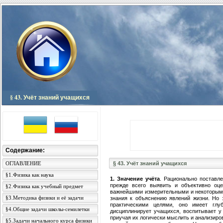
§ 43. Учёт знаний учащихся
Содержание:
ОГЛАВЛЕНИЕ
§ 43. Учёт знаний учащихся
§1.Физика как наука
1. Значение учёта
. Рационально поставл
прежде всего выявить и объективно оце
§2.Физика как учебный предмет
важнейшими измерительными и некоторым
§3.Методика физики и её задачи
знания к объяснению явлений жизни. Но
практическими целями, оно имеет глуб
§4.Общие задачи школы-семилетки
дисциплинирует учащихся, воспитывает у 
приучая их логически мыслить и анализиро
§5.Задачи начального курса физики