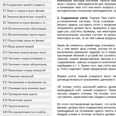
важнейших методов обучения. Нельзя забы
могут служить преподавателю для проверки
§6.Содержание знаний учащихся по физике
и понимание ими того или иного вопроса з
§7.Опыт и теория в курсе физики
методическом отношении преподаватель су
§8.Элементы физических теорий в курсе начальной физики
2. Содержание учёта
. Оценки. При учёте
установленной системы. Если ученикам 
§9.Элементы истории физики и техники в преподавании физики
решить задачи, составить отчёт о проделан
непременно должно быть проверено и оцен
§10.Политехническое образование и задачи преподавания физики
один раз упустить проверку, как некотор
§11.Воспитательные задачи преподавания физики в школе
воспитательная система состоит из целог
некоторых из них, то он тем самым разруш
§13.Подготовка урока по физике
Какие же элементы знаний надо учитывать 
§14.Виды демонстраций
то, с чем имеет дело ученик, изучая тот 
выполнение домашних заданий, но и знан
§15.Значение демонстрации экспериментов
протекания явлений и устройство соответ
§16.Значение и виды наглядных пособий
законов, знания формулировок законов и 
содержанием, навыки учащихся политехни
§26.Значение и виды лабораторных работ
приборами и т. п. Кроме того, при учёте в
д. Учёту подлежит также оформление записей
§29.Назначение и виды экскурсий
§30.Тематика экскурсий
Формы учёта знаний учащихся могут б
руководствоваться указаниями, данными в по
§31.Организация и проведение экскурсий
«В основу учёта школьной работы долже
§32.Основные цели решения задач
проводимый учёт знаний учащихся. Преп
изучать каждого ученика. На основе это
§33.Тренировочные задачи
составлять характеристику каждого ученик
§34.Физические задачи
Из этого постановления вытекает, что чет
§35.Задачи-вопросы
физике, должна быть подкреплена нескольк
проводимый на основании одного зачёта в
§40.Последовательность в подборе задач для решения
Каждый ученик в течение четверти должен 