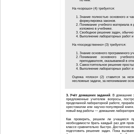
по ним.
На «хорошо» (4) требуется:
Знание полностью основного и ча
формулировка законов.
Понимание учебного материала в р
изложено в учебнике.
Свободное решение задач, обычно
Выполнение лабораторных работ и 
На «посредственно» (3) требуется:
Знание основного программного уч
Понимание основного учебно
преподавателя, оказываемой в отн
Самостоятельное решение простых
Выполнение лабораторных работ и 
Оценка «плохо» (2) ставится за нез
несложные задачи, за непонимание осн
3. Учёт домашних заданий
. В домашние 
предложенные учителем вопросы, постро
проделанной лабораторной работе, прорабо
хрестоматии или научно-популярной книги
новый вид работы — домашние лабораторные з
Как проверить, решили ли учащиеся п
необходимости брать каждый раз для пров
классе сравнительно быстро. Достаточно в
подготовить решение задач. Пока вызванн