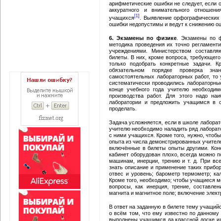
арифметические ошибки не следует, если о
аккуратного и внимательного отношен
[1]
учащихся
. Выявление орфографических 
ошибки недопустимы и ведут к снижению оц
6. Экзамены по физике
. Экзамены по ф
методика проведения их точно регламент
учреждениями. Министерством составля
билеты. В них, кроме вопроса, требующего
только подобрать конкретные задачи. К
обязательном порядке проверка зн
самостоятельных лабораторных работ, то
систематически проводились лабораторные
конце учебного года учителю необходим
производства работ. Для этого надо на
лаборатории и предложить учащимся в с
проделать.
Задача усложняется, если в школе лаборат
учителю необходимо наладить ряд лаборато
с ними учащихся. Кроме того, нужно, чтоб
опыта из числа демонстрированных учител
включённые в билеты опыты другими. Коне
кабинет оборудован плохо, всегда можно 
машинам, инерции, трению и т. д. При в
знать описание и применение таких прибор
отвес и уровень; барометр термометр; кал
Кроме того, необходимо; чтобы учащиеся 
вопросы, как инерция, трение, составле
магнита и магнитное поле; включение элект
В ответ на заданную в билете тему учащий
о всём том, что ему известно по данном
выполнены учащимся да классной доске ил