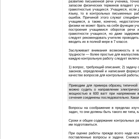
развитию письменной речи ученика, точн
запасом физических терминов владеет уч
грамотностью учащихся. Учащиеся, если 
языку, то в контрольных письменных ра
ошибок. Причиной этого служат специфи
учащимся, а также, конечно, недостаточ
физики не может брать на себя функции уч
построения учащимися оборотов речи и
грамотности учащихся, но даже задержив
следует рекомендовать учителю проводить
вводить их в полной мере в 7 классе.
Заслуживает внимания возможность в ко
трудности — более простые для малоуспев
каждую контрольную работу следует включа
1) вопрос, требующий описания; 2) задачу
законов, определений и написания формул
качестве вопросов для контрольной работы,
Приводим для примера образец типичной 
можно судить о направлении электрическ
мощностью в 600 ватт при напряжении в
сечения соединены последовательно. Какая
Вопросы на соображение в пределах изуче
задач, то они должны быть такого же типа, 
Сроки и общее содержание контрольных р
им подготовиться.
При оценке работы прежде всего надо исх
поставленные вопросы и задачи. Снижат