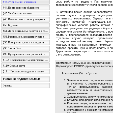
свою работу по предмету. При наличии
§43.Учёт знаний учащихся
требование заставляет учителя особенно в
§44.Повторение пройденного
В настоящее время оценка успеваемости 
§45.Учебник по физике
нормах оценок неоднократно подвергал
учительских коллективах. Однако попы
§46.Внеклассное чтение учащихся
кончались неудачей. Индивидуальные
§50.Кружки
специфические условия работы играют в
Опытные преподаватели редко разойдутся в
§51.Дополнительные занятия с отстающими и отличниками
случаях они смогли бы убедительно, с исч
опыта у преподавателя вырабатывается
§53.Радиальное, концентрическое и ступенчатое расположение материала
отдельном случае находить правильно
исследовательский институт школ Нарко
§58.Измерение длины, площади и объёма
классах. В нём на конкретных примерах 
авторов проекта, нужно предъявлять к 
§98.Закон Ома
Директивного характера этот проект так и
§99.Превращение электрической энергии в тепловую
с его содержанием.
§102. Превращение механической энергии в электрическую
Примерные нормы оценок, выработанные Г
§110.Состав света
Наркомароса РСФСР (приводятся в сокращ
§111.Начальные сведения о звуке
На «отлично» (5) требуется:
Учебные видеофильмы:
Знание основного и дополнительно
и, в частности, знание основных 
Физика
Точная формулировка законо
количественных и качественных
данное явление.
Хорошее понимание учеником всег
Безупречная форма изложения в со
Решение задач, осложненных по с
применение законов и правил, сво
Аккуратное и с полным понимание