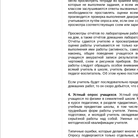
бегло просмотреть тетради во крайней ме
которые не выполнили задания, и всем и
классом заслушиваются ответы вызванных к
необходимости проставлять оценки вс
производится проверка выполнения диагра
учитываются путём опроса или, если они с
просмотра соответствующих схем или зари
Просмотры отчётов по лабораторным работ
на дом, а также отчётов домашних лаборато
Отчёты сдаются учителю и просматриваю
оценке работы учитываются не только ка
выполнения ими работы (активность, само
наконец, общее поведение учащегося в
учащихся аккуратной записи результато
чертежей, схем и рисунков приборов. 
работы следует обращать особое внимание,
всякий учитель в школе, учитель физики н
педагог-воспитатель. Об этом нужно посто
Если учитель будет последовательно прид
домашних работ, то он скоро добьётся, что
4. Устный опрос учащихся
. Устный оп
учащихся по физике в семилетней школе. 
в курсе педагогики, в разделе «дидактика
учебным предметам школы, в том числе,
труднейших форм работы учителя. Умень
подготовки, и молодой учитель овладева
серьёзной работы над собой. Уменье х
методической квалификации учителя.
Типичные ошибки, которые делают многие 
Опросу подвергаются только отдельные, в