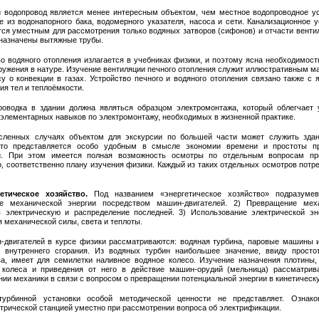
й водопровод является менее интересным объектом, чем местное водопроводное ус
е из водонапорного бака, водомерного указателя, насоса и сети. Канализационное у
тся уместным для рассмотрения только водяных затворов (сифонов) и отчасти вентил
дназначены вытяжные трубы.
во водяного отопления излагается в учебниках физики, и поэтому ясна необходимост
оружения в натуре. Изучение вентиляции печного отопления служит иллюстративным м
су о конвекции в газах. Устройство печного и водяного отопления связано также с 
я тел и теплоёмкости.
роводка в здании должна являться образцом электромонтажа, который облегчает
 элементарных навыков по электромонтажу, необходимых в жизненной практике.
сленных случаях объектом для экскурсии по большей части может служить зда
то представляется особо удобным в смысле экономии времени и простоты п
и. При этом имеется полная возможность осмотры по отдельным вопросам пр
о, соответственно плану изучения физики. Каждый из таких отдельных осмотров потр
етическое хозяйство.
Под названием «энергетическое хозяйство» подразумев
е механической энергии посредством машин-двигателей. 2) Превращение мех
в электрическую и распределение последней. 3) Использование электрической эн
 механической силы, света и теплоты.
-двигателей в курсе физики рассматриваются: водяная турбина, паровые машины и
ь внутреннего сгорания. Из водяных турбин наибольшее значение, ввиду просто
ва, имеет для семилетки наливное водяное колесо. Изучение назначения плотины,
 колеса и приведения от него в действие машин-орудий (мельница) рассматрив
ии механики в связи с вопросом о превращении потенциальной энергии в кинетическ
урбинной установки особой методической ценности не представляет. Ознак
трической станцией уместно при рассмотрении вопроса об электрификации.