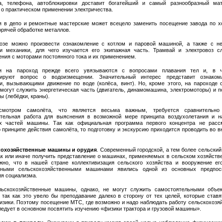
а, телефона, автоблокировки доставит богатейший и самый разнообразный ма
 о практическом применении электричества.
я в депо и ремонтные мастерские может всецело заменить посещение завода по х
орячей обработке металлов.
озе можно произвести ознакомление с котлом и паровой машиной, а также с н
и механики, для чего изучается его экипажная часть. Трамвай и электровоз с
ния с моторами постоянного тока и их применением.
ии на пароход прежде всего увязываются c вопросами плавания тел и, в ча
изируют вопрос о водоизмещении. Значительный интерес представит ознаком
и, вызывающими движение по воде (колёса, винт). Но, кроме этого, на пароходе 
 могут служить энергетическая часть (двигатель, динамомашина, электромоторы) и 
 (лебёдки, краны).
смотром самолёта, что является весьма важным, требуется сравнительно
ительная работа для выяснения в возможной мере принципа воздухолетания и н
х частей машины. Так как официальная программа первого концентра не расс
 принципе действия самолёта, то подготовку и экскурсию приходится проводить во 
кохозяйственные машины и орудия
. Современный городской, а тем более сельски
ак или иначе получить представление о машинах, применяемых в сельском хозяйстве
жно, что в нашей стране коллективизация сельского хозяйства и вооружение е
нными сельскохозяйственными машинами явились одной из основных предпос
ия социализма.
ьскохозяйственные машины, однако, не могут служить самостоятельными объе
, так как это увело бы преподавание далеко в сторону от тех целей, которые ставя
изики. Поэтому посещение МТС, где возможно и надо наблюдать работу сельскохозя
едует в основном посвятить изучению «физики трактора и грузовой машины».