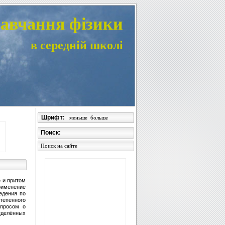
авчання фізики
в середній школі
Шрифт:
меньше
больше
Поиск:
Поиск на сайте
е и притом
рименение
едения по
тепенного
опросом о
еделённых