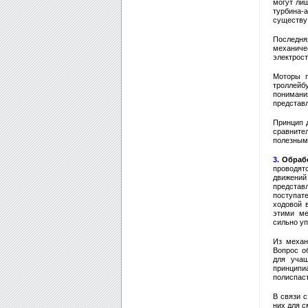
могут ли
турбина-
существу
Последня
механиче
электрост
Моторы п
троллейбу
пониман
представл
Принцип 
сравните
полезным
3
. Обраб
проводят
движений
представ
поступат
ходовой 
этими ме
сильно у
Из механ
Вопрос о
для уча
принципи
полиспаст
В связи 
них для с