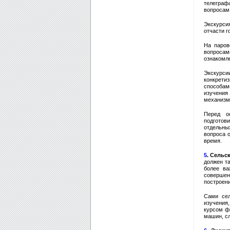
телеграф
вопросам
Экскурси
отчасти г
На паров
вопросам
ознакомле
Экскурс
конкрет
способам
изучения
механизмы
Перед о
подготов
отдельны
вопроса о
время.
5
. Сельс
должен т
более ва
соверше
построен
Сами сел
изучения
курсом ф
машин, сл