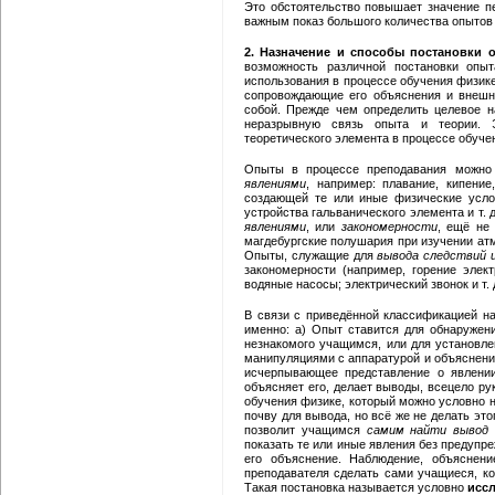
Это обстоятельство повышает значение п
важным показ большого количества опытов 
2. Назначение и способы постановки 
возможность различной постановки опыт
использования в процессе обучения физике
сопровождающие его объяснения и внешн
собой. Прежде чем определить целевое н
неразрывную связь опыта и теории. 
теоретического элемента в процессе обучен
Опыты в процессе преподавания можно
явлениями
, например: плавание, кипение
создающей те или иные физические усло
устройства гальванического элемента и т.
явлениями
, или
закономерности
, ещё не
магдебургские полушария при изучении атмо
Опыты, служащие для
вывода следствий 
закономерности (например, горение элект
водяные насосы; электрический звонок и т. д
В связи с приведённой классификацией на
именно: а) Опыт ставится для обнаружения
незнакомого учащимся, или для установле
манипуляциями с аппаратурой и объяснени
исчерпывающее представление о явлении
объясняет его, делает выводы, всецело р
обучения физике, который можно условно н
почву для вывода, но всё же не делать эт
позволит учащимся
самим найти вывод
показать те или иные явления без предупре
его объяснение. Наблюдение, объясне
преподавателя сделать сами учащиеся, ко
Такая постановка называется условно
исс