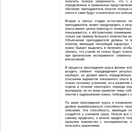
получить полную уверенность, что с 
определённые и правильные представления
обучения, преподаватель получит полную га
опыта и сами будут сознательно его описыв
Вторая и третья стадии естественно пе
преподаватель может предупредить о резул
опыта имеют целью переход от конкретных 
показываются, к абстрактному пониманию.
только как пример большого количества а
Объяснения преподавателя должны те в
понятия, имеющие «всеобщий характер». 
нужно бывает выделить в явлениях особы
значить, что ученик не только будет «смот
при физическом эксперименте элементы
впечатлений.
В процессе прохождения курса физики всё
входить элемент «предвидения» результ
наоборот, он должен иметь определённую
отыскании вариантов показанного опыта к
только лучшему усвоению, но и развитию 
отдела в течение некоторого периода оп
материала, но по мере развития темы сей
опытов к задумыванию новых, побуждая к 
По мере прохождения курса и ознакомле
должна вырабатываться способность «воо
описанию. Эта способность, имеющая оч
создаётся у учеников сразу. Нельзя все
самому проделать; о многих придётся тол
прошлом знакомство с экспериментом, т
пользуясь аналогиями.