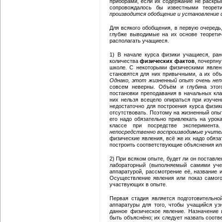
приборами, если их содержание не раскрыв
сопровождалось бы известными теорет
производится обобщение и установление 
Для всякого обобщения, в первую очередь
глубже выводимые на их основе теорети
располагать учащиеся.
1) В начале курса физики учащиеся, ра
количества
физических фактов
, почерпн
школе. С некоторыми физическими явлен
становятся для них привычными, а их об
Однако, этот жизненный опыт очень не
совсем неверны. Объём и глубина этог
постановки преподавания в начальных кла
них нельзя всецело опираться при изучен
недостаточно для построения курса физи
отсутствовать. Поэтому на жизненный опы
его надо обязательно привлекать на урок
классе при посредстве эксперимент
непосредственно воспроизводимые учите
физические явления, всё же их надо обяз
построить соответствующие объяснения ил
2) При всяком опыте, будет ли он поставл
лабораторный (выполняемый самими учен
аппаратурой, рассмотрение её, название 
Осуществление явления или показ самого
участвующих в опыте.
Первая стадия является подготовительно
аппаратуры для того, чтобы учащийся уз
данное физическое явление. Назначение
быть объяснёно; их следует назвать соот