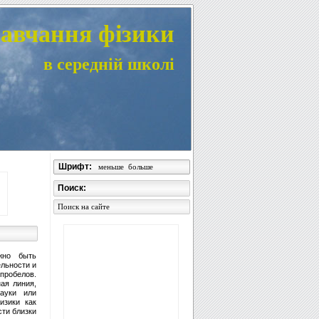
авчання фізики
в середній школі
Шрифт:
меньше
больше
Поиск:
Поиск на сайте
жно быть
льности и
 пробелов.
ая линия,
науки или
изики как
сти близки