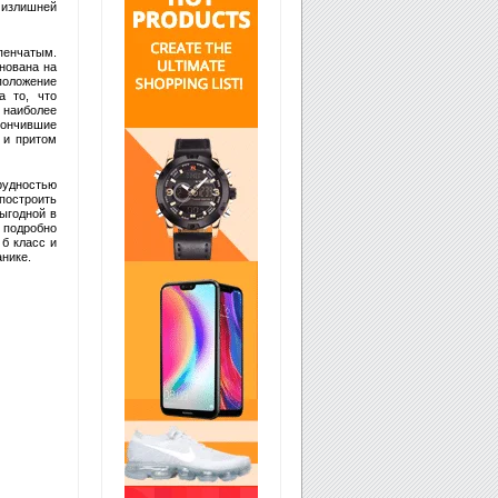
ь излишней
пенчатым.
нована на
положение
а то, что
 наиболее
кончившие
 и притом
рудностью
построить
ыгодной в
о подробно
 б класс и
нике.