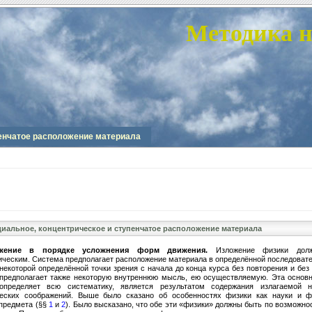
Методика н
упенчатое расположение материала
адиальное, концентрическое и ступенчатое расположение материала
жение в порядке усложнения форм движения.
Изложение физики дол
ическим. Система предполагает расположение материала в определённой последовате
некоторой определённой точки зрения с начала до конца курса без повторения и без
предполагает также некоторую внутреннюю мысль, ею осуществляемую. Эта основн
определяет всю систематику, является результатом содержания излагаемой 
ческих соображений. Выше было сказано об особенностях физики как науки и ф
 предмета (§§
1
и
2
). Было высказано, что обе эти «физики» должны быть по возможно