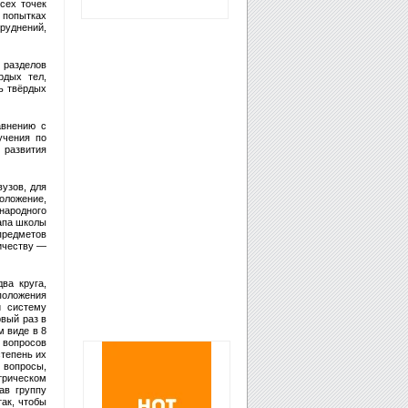
сех точек
 попытках
руднений,
 разделов
рдых тел,
ть твёрдых
авнению с
учения по
 развития
узов, для
оложение,
народного
тапа школы
предметов
ичеству —
ва круга,
положения
и систему
рвый раз в
м виде в 8
 вопросов
степень их
 вопросы,
трическом
ав группу
так, чтобы