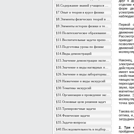
друг к д
отделам 
§6.Содержание знаний учащихся по физике
форм дв
§7.Опыт и теория в курсе физики
усматри
наблюдае
§8.Элементы физических теорий в курсе начальной физики
Первой 
§9.Элементы истории физики и техники в преподавании физики
перемеще
движение
§10.Политехническое образование и задачи преподавания физики
Рассмотр
§11.Воспитательные задачи преподавания физики в школе
приводит
позволяе
§13.Подготовка урока по физике
движений
молекуляр
§14.Виды демонстраций
Наконец,
§15.Значение демонстрации экспериментов
электрич
§16.Значение и виды наглядных пособий
действующ
имеет ма
§26.Значение и виды лабораторных работ
свойства
«веществ
§29.Назначение и виды экскурсий
переходи
звуке, пр
§30.Тематика экскурсий
магнитны
§31.Организация и проведение экскурсий
физики. 
молекуля
§32.Основные цели решения задач
точка зре
§33.Тренировочные задачи
Такова е
оптика, и
§34.Физические задачи
затруднен
§35.Задачи-вопросы
2. Три 
§40.Последовательность в подборе задач для решения
пройденн