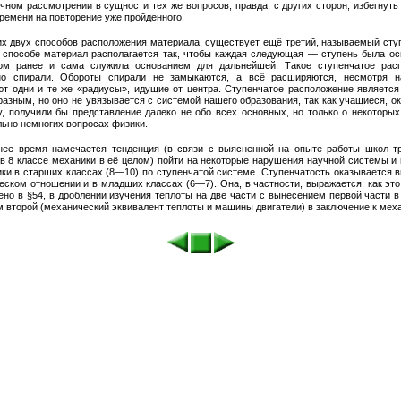
чном рассмотрении в сущности тех же вопросов, правда, с других сторон, избегнут
ремени на повторение уже пройденного.
их двух способов расположения материала, существует ещё третий, называемый сту
 способе материал располагается так, чтобы каждая следующая — ступень была ос
ом ранее и сама служила основанием для дальнейшей. Такое ступенчатое рас
но спирали. Обороты спирали не замыкаются, а всё расширяются, несмотря н
ют одни и те же «радиусы», идущие от центра. Ступенчатое расположение является
разным, но оно не увязывается с системой нашего образования, так как учащиеся, о
у, получили бы представление далеко не обо всех основных, но только о некоторых
льно немногих вопросах физики.
нее время намечается тенденция (в связи с выясненной на опыте работы школ т
 в 8 классе механики в её целом) пойти на некоторые нарушения научной системы и 
ики в старших классах (8—10) по ступенчатой системе. Ступенчатость оказывается в
еском отношении и в младших классах (6—7). Она, в частности, выражается, как эт
но в §54, в дроблении изучения теплоты на две части с вынесением первой части в
 второй (механический эквивалент теплоты и машины двигатели) в заключение к меха